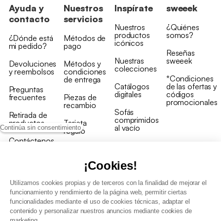
Ayuda y
Nuestros
Inspírate
sweeek
contacto
servicios
Nuestros
¿Quiénes
productos
somos?
¿Dónde está
Métodos de
icónicos
mi pedido?
pago
Reseñas
Nuestras
sweeek
Devoluciones
Métodos y
colecciones
y reembolsos
condiciones
*Condiciones
de entrega
Catálogos
de las ofertas y
Preguntas
digitales
códigos
frecuentes
Piezas de
promocionales
recambio
Sofás
Retirada de
comprimidos
productos
Tarjeta
al vacío
Continúa sin consentimiento
regalo
Contáctenos
Rebajas en
Programa
muebles
de fidelidad
¡Cookies!
Utilizamos cookies propias y de terceros con la finalidad de mejorar el
funcionamiento y rendimiento de la página web, permitir ciertas
funcionalidades mediante el uso de cookies técnicas, adaptar el
contenido y personalizar nuestros anuncios mediante cookies de
Condiciones generales de la venta
marketing.