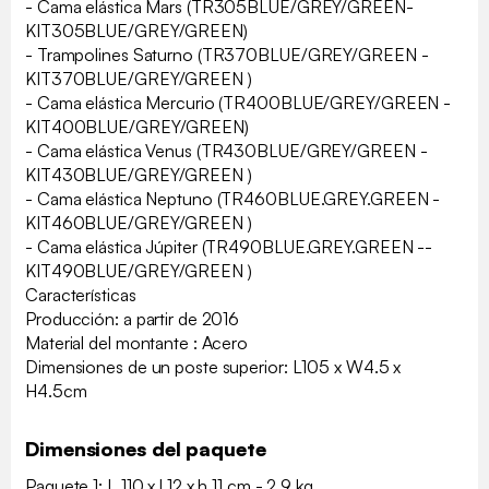
- Cama elástica Mars (TR305BLUE/GREY/GREEN-
KIT305BLUE/GREY/GREEN)
- Trampolines Saturno (TR370BLUE/GREY/GREEN -
KIT370BLUE/GREY/GREEN )
- Cama elástica Mercurio (TR400BLUE/GREY/GREEN -
KIT400BLUE/GREY/GREEN)
- Cama elástica Venus (TR430BLUE/GREY/GREEN -
KIT430BLUE/GREY/GREEN )
- Cama elástica Neptuno (TR460BLUE.GREY.GREEN -
KIT460BLUE/GREY/GREEN )
- Cama elástica Júpiter (TR490BLUE.GREY.GREEN --
KIT490BLUE/GREY/GREEN )
Características
Producción: a partir de 2016
Material del montante : Acero
Dimensiones de un poste superior: L105 x W4.5 x
H4.5cm
Dimensiones del paquete
Paquete 1: L 110 x l 12 x h 11 cm - 2.9 kg