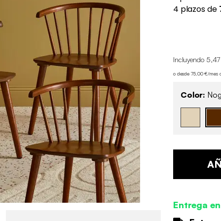
Incluyendo 5,47
o desde 75,00 €/mes 
Color:
Nog
AÑ
Entrega en