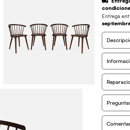
Entrega
condicion
Entrega en
septiembr
Descripci
Informaci
Reparacio
Preguntas
Comentari