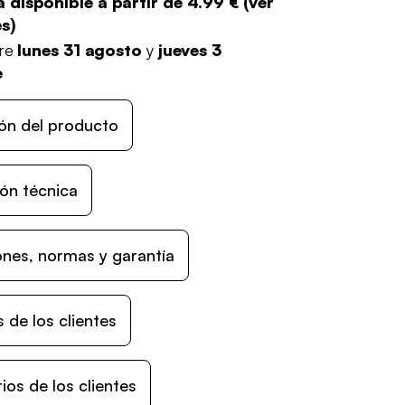
 disponible a partir de
4.99 €
(
ver
es
)
tre
lunes 31 agosto
y
jueves 3
e
ón del producto
ón técnica
nes, normas y garantía
 de los clientes
os de los clientes