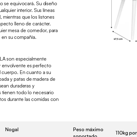
 no se equivocará. Su diseño
alquier interior. Sus líneas
 mientras que los listones
specto lleno de carácter.
uier mesa de comedor, para
 en su compañía.
AULA son especialmente
 envolvente es perfecto
el cuerpo. En cuanto a su
pada y patas de madera de
 sean duraderas y
s tienen todo lo necesario
tos durante las comidas con
Nogal
Peso máximo
110kg por
soportado