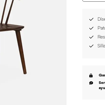
Dis
Pat
Res
Sil
Gar
Ser
ayu