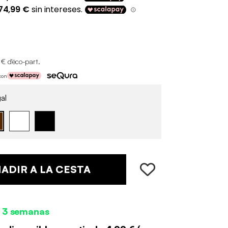
 € d'éco-part
.
con
al
ADIR A LA CESTA
 3 semanas