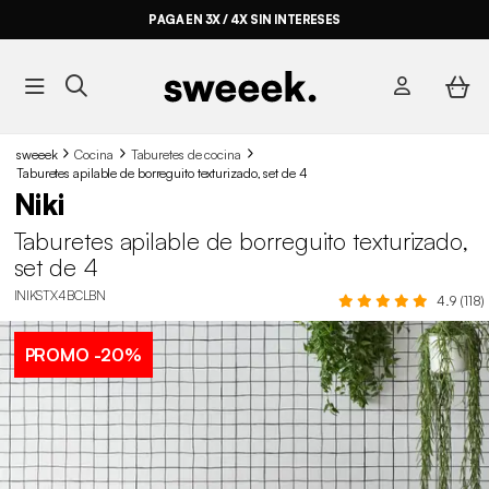
PAGA EN 3X / 4X SIN INTERESES
sweeek
Cocina
Taburetes de cocina
Taburetes apilable de borreguito texturizado, set de 4
Niki
Taburetes apilable de borreguito texturizado,
set de 4
INIKSTX4BCLBN
4.9 (118)
PROMO
-20%