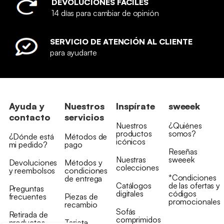
DEVOLUCIONES FÁCILES
14 días para cambiar de opinión
SERVICIO DE ATENCIÓN AL CLIENTE
para ayudarte
Ayuda y
Nuestros
Inspírate
sweeek
contacto
servicios
Nuestros
¿Quiénes
productos
somos?
¿Dónde está
Métodos de
icónicos
mi pedido?
pago
Reseñas
Nuestras
sweeek
Devoluciones
Métodos y
colecciones
y reembolsos
condiciones
*Condiciones
de entrega
Catálogos
de las ofertas y
Preguntas
digitales
códigos
frecuentes
Piezas de
promocionales
recambio
Sofás
Retirada de
comprimidos
productos
Tarjeta