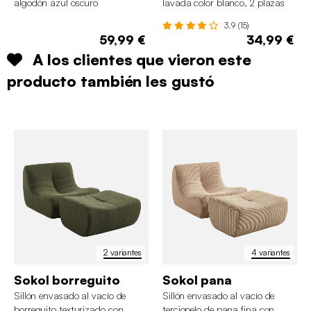
algodón azul oscuro
lavada color blanco, 2 plazas
3.9 (15)
59,99 €
34,99 €
A los clientes que vieron este
producto también les gustó
2 variantes
4 variantes
Sokol borreguito
Sokol pana
Sillón envasado al vacío de
Sillón envasado al vacío de
borreguito texturizado con
terciopelo de pana fina con