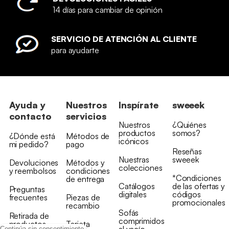
14 días para cambiar de opinión
SERVICIO DE ATENCIÓN AL CLIENTE
para ayudarte
Ayuda y
Nuestros
Inspírate
sweeek
contacto
servicios
Nuestros
¿Quiénes
productos
somos?
¿Dónde está
Métodos de
icónicos
mi pedido?
pago
Reseñas
Nuestras
sweeek
Devoluciones
Métodos y
colecciones
y reembolsos
condiciones
*Condiciones
de entrega
Catálogos
de las ofertas y
Preguntas
digitales
códigos
frecuentes
Piezas de
promocionales
recambio
Sofás
Retirada de
comprimidos
productos
Tarjeta
al vacío
Continúa sin consentimiento