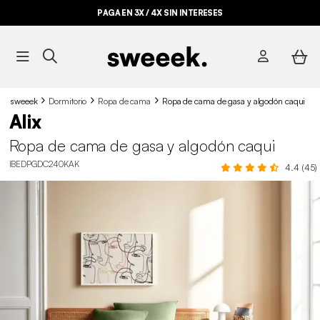
PAGA EN 3X / 4X SIN INTERESES
sweeek
Dormitorio
Ropa de cama
Ropa de cama de gasa y algodón caqui
Alix
Ropa de cama de gasa y algodón caqui
IBEDPGDC240KAK
4.4 (45)