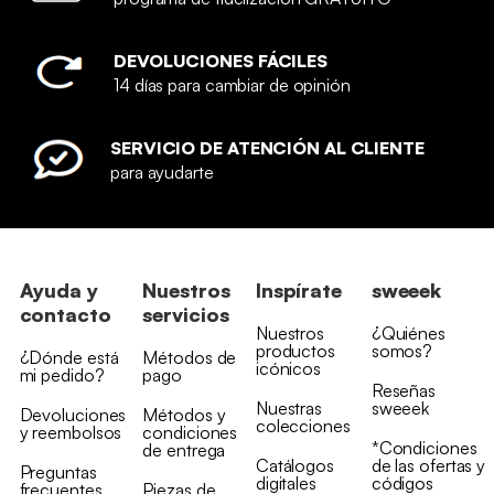
DEVOLUCIONES FÁCILES
14 días para cambiar de opinión
SERVICIO DE ATENCIÓN AL CLIENTE
para ayudarte
Ayuda y
Nuestros
Inspírate
sweeek
contacto
servicios
Nuestros
¿Quiénes
productos
somos?
¿Dónde está
Métodos de
icónicos
mi pedido?
pago
Reseñas
Nuestras
sweeek
Devoluciones
Métodos y
colecciones
y reembolsos
condiciones
*Condiciones
de entrega
Catálogos
de las ofertas y
Preguntas
digitales
códigos
frecuentes
Piezas de