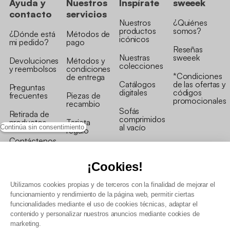
Ayuda y
Nuestros
Inspírate
sweeek
contacto
servicios
Nuestros
¿Quiénes
productos
somos?
¿Dónde está
Métodos de
icónicos
mi pedido?
pago
Reseñas
Nuestras
sweeek
Devoluciones
Métodos y
colecciones
y reembolsos
condiciones
*Condiciones
de entrega
Catálogos
de las ofertas y
Preguntas
digitales
códigos
frecuentes
Piezas de
promocionales
recambio
Sofás
Retirada de
comprimidos
productos
Tarjeta
al vacío
Continúa sin consentimiento
regalo
Contáctenos
Rebajas en
Programa
muebles
de fidelidad
¡Cookies!
Utilizamos cookies propias y de terceros con la finalidad de mejorar el
funcionamiento y rendimiento de la página web, permitir ciertas
funcionalidades mediante el uso de cookies técnicas, adaptar el
contenido y personalizar nuestros anuncios mediante cookies de
Condiciones generales de la venta
marketing.