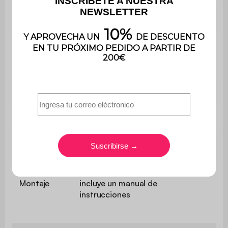
Peso
136,7 kg
Peso
máximo
320 kg
soportado
Utilización
Interior
Uso
Uso doméstico solamente
Garantía
3 años
El montaje es muy sencillo, se
Montaje
incluye un manual de
instrucciones