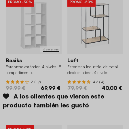
PROMO
-30%
PROMO
-50%
3 variantes
Basiks
Loft
Estantería estándar, 4 niveles, 8
Estantería industrial de metal
compartimentos
efecto madera, 4 niveles
3.8 (6)
4.6 (14)
99,99 €
69,99 €
79,99 €
40,00 €
A los clientes que vieron este
producto también les gustó