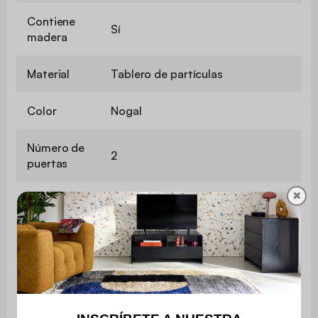
Contiene
Sí
madera
Material
Tablero de partículas
Color
Nogal
Número de
2
puertas
✖
Manejar
No
Número de
7
estantes
Número de
6
cajones