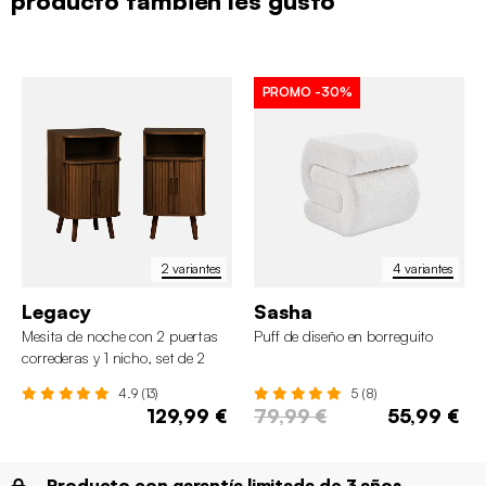
producto también les gustó
PROMO
-30%
2 variantes
4 variantes
Legacy
Sasha
Mesita de noche con 2 puertas
Puff de diseño en borreguito
correderas y 1 nicho, set de 2
4.9 (13)
5 (8)
129,99 €
79,99 €
55,99 €
Producto con garantía limitada de 3 años