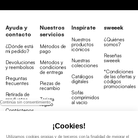
Ayuda y
Nuestros
Inspírate
sweeek
contacto
servicios
Nuestros
¿Quiénes
productos
somos?
¿Dónde está
Métodos de
icónicos
mi pedido?
pago
Reseñas
Nuestras
sweeek
Devoluciones
Métodos y
colecciones
y reembolsos
condiciones
*Condiciones
de entrega
Catálogos
de las ofertas y
Preguntas
digitales
códigos
frecuentes
Piezas de
promocionales
recambio
Sofás
Retirada de
comprimidos
productos
Tarjeta
al vacío
Continúa sin consentimiento
regalo
Contáctenos
Rebajas en
Programa
muebles
de fidelidad
¡Cookies!
Utilizamos cookies propias y de terceros con la finalidad de mejorar el