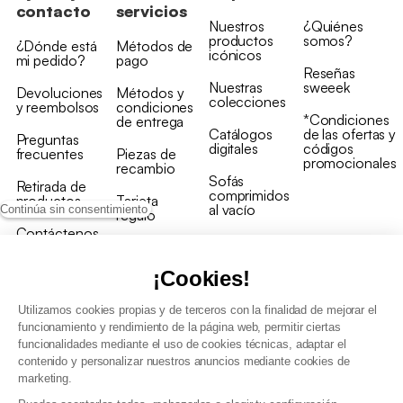
contacto
servicios
Nuestros
¿Quiénes
productos
somos?
¿Dónde está
Métodos de
icónicos
mi pedido?
pago
Reseñas
Nuestras
sweeek
Devoluciones
Métodos y
colecciones
y reembolsos
condiciones
*Condiciones
de entrega
Catálogos
de las ofertas y
Preguntas
digitales
códigos
frecuentes
Piezas de
promocionales
recambio
Sofás
Retirada de
comprimidos
productos
Tarjeta
al vacío
Continúa sin consentimiento
regalo
Contáctenos
Rebajas en
Programa
muebles
de fidelidad
¡Cookies!
Utilizamos cookies propias y de terceros con la finalidad de mejorar el
funcionamiento y rendimiento de la página web, permitir ciertas
funcionalidades mediante el uso de cookies técnicas, adaptar el
contenido y personalizar nuestros anuncios mediante cookies de
Condiciones generales de la venta
marketing.
Condiciones generales Programa de fidelidad