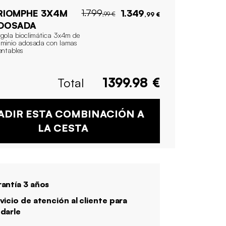
1.799
RIOMPHE 3X4M
1.349
,99 €
,99 €
DOSADA
rgola bioclimática 3x4m de
uminio adosada con lamas
entables
Total
1399.98
€
ADIR ESTA COMBINACIÓN A
LA CESTA
antía 3 años
vicio de atención al cliente para
darle