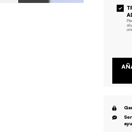
T
A
Pé
al
ori
AÑ
Gar
Ser
ayu