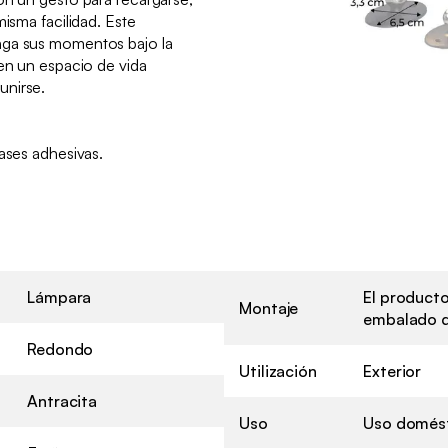
misma facilidad. Este
nga sus momentos bajo la
 en un espacio de vida
unirse.
bases adhesivas.
Lámpara
El product
Montaje
embalado d
Redondo
Utilización
Exterior
Antracita
Uso
Uso domést