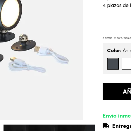
o desde 12,50 €/mes 
Color:
Antr
AÑ
Envío inme
Entrega