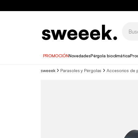
PROMOCIÓN
Novedades
Pérgola bioclimática
Pro
sweeek
Parasoles y Pérgolas
Accesorios de p