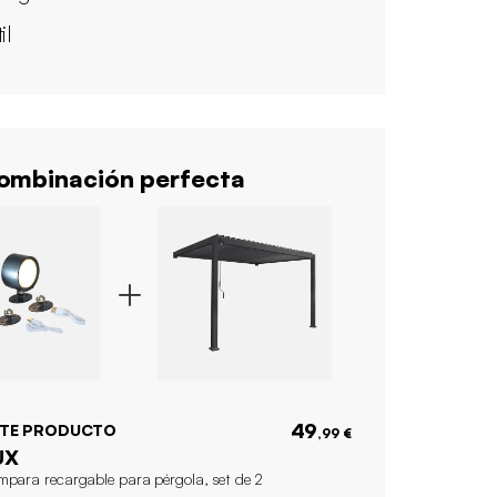
il
mbinación perfecta
49
STE PRODUCTO
,99 €
UX
mpara recargable para pérgola, set de 2