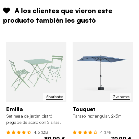
A los clientes que vieron este
producto también les gustó
5 variantes
7 variantes
Emilia
Touquet
Set mesa de jardín bistró
Parasol rectangular, 2x3m
plegable de acero con 2 sillas,
70cm
4.5 (125)
4 (174)
89,99 €
79,99 €