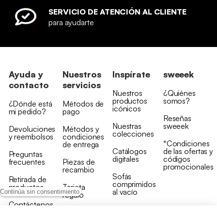
SERVICIO DE ATENCIÓN AL CLIENTE
para ayudarte
Ayuda y
Nuestros
Inspírate
sweeek
contacto
servicios
Nuestros
¿Quiénes
productos
somos?
¿Dónde está
Métodos de
icónicos
mi pedido?
pago
Reseñas
Nuestras
sweeek
Devoluciones
Métodos y
colecciones
y reembolsos
condiciones
*Condiciones
de entrega
Catálogos
de las ofertas y
Preguntas
digitales
códigos
frecuentes
Piezas de
promocionales
recambio
Sofás
Retirada de
comprimidos
productos
Tarjeta
al vacío
Continúa sin consentimiento
regalo
Contáctenos
Rebajas en
Programa
muebles