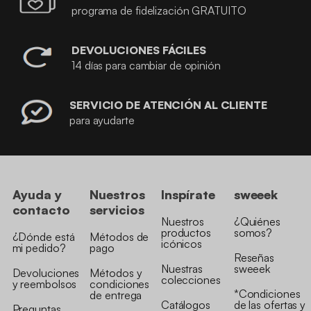
programa de fidelización GRATUITO
DEVOLUCIONES FÁCILES
14 días para cambiar de opinión
SERVICIO DE ATENCIÓN AL CLIENTE
para ayudarte
Ayuda y
Nuestros
Inspírate
sweeek
contacto
servicios
Nuestros
¿Quiénes
productos
somos?
¿Dónde está
Métodos de
icónicos
mi pedido?
pago
Reseñas
Nuestras
sweeek
Devoluciones
Métodos y
colecciones
y reembolsos
condiciones
*Condiciones
de entrega
Catálogos
de las ofertas y
Preguntas