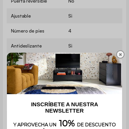
Puerta reversible
No
Ajustable
Si
Número de pies
4
Antideslizante
Si
✖
Altura de los
10 cm
pies
Espacio
entre los
28 cm
pies
Peso
máximo
10 kg