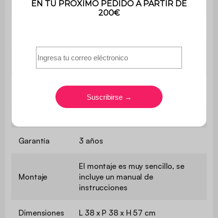
soportado
Peso
5,4 kg
Contiene
No
madera
Utilización
Interior
Uso
Uso doméstico solamente
Garantía
3 años
El montaje es muy sencillo, se
Montaje
incluye un manual de
instrucciones
Dimensiones
L 38 x P 38 x H 57 cm