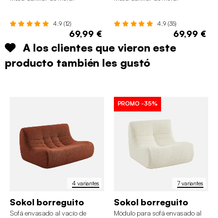
4.9 (12)
4.9 (35)
69,99 €
69,99 €
A los clientes que vieron este
producto también les gustó
PROMO
-35%
4 variantes
7 variantes
Sokol borreguito
Sokol borreguito
Sofá envasado al vacío de
Módulo para sofá envasado al