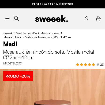
PAGA EN 3X / 4X SIN INTERESES
BYE BYE STOCK HASTA -70%*
sweeek
Muebles de salón
Mesas auxiliares
Mesa auxiliar, rincón de sofá, Mesita metal Ø32 x H42cm
Madi
Mesa auxiliar, rincón de sofá, Mesita metal
Ø32 x H42cm
IMADSTBL32TC
5 (23)
PROMO
-20%