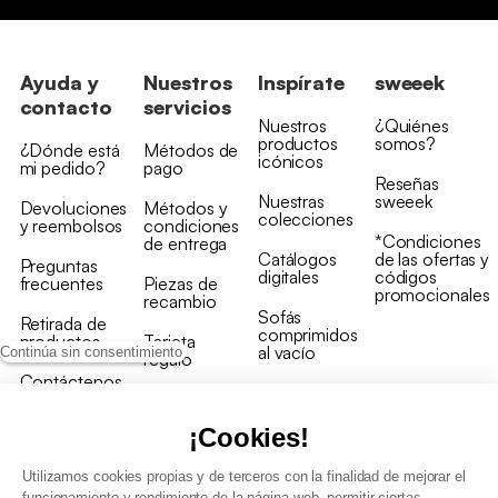
Ayuda y
Nuestros
Inspírate
sweeek
contacto
servicios
Nuestros
¿Quiénes
productos
somos?
¿Dónde está
Métodos de
icónicos
mi pedido?
pago
Reseñas
Nuestras
sweeek
Devoluciones
Métodos y
colecciones
y reembolsos
condiciones
*Condiciones
de entrega
Catálogos
de las ofertas y
Preguntas
digitales
códigos
frecuentes
Piezas de
promocionales
recambio
Sofás
Retirada de
comprimidos
productos
Tarjeta
al vacío
Continúa sin consentimiento
regalo
Contáctenos
Rebajas en
Programa
muebles
de fidelidad
¡Cookies!
Utilizamos cookies propias y de terceros con la finalidad de mejorar el
funcionamiento y rendimiento de la página web, permitir ciertas