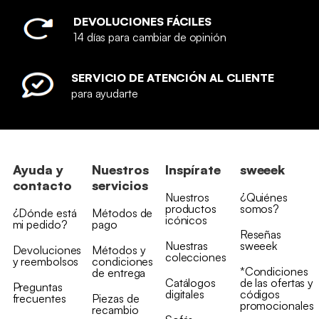
DEVOLUCIONES FÁCILES
14 días para cambiar de opinión
SERVICIO DE ATENCIÓN AL CLIENTE
para ayudarte
Ayuda y
Nuestros
Inspírate
sweeek
contacto
servicios
Nuestros
¿Quiénes
productos
somos?
¿Dónde está
Métodos de
icónicos
mi pedido?
pago
Reseñas
Nuestras
sweeek
Devoluciones
Métodos y
colecciones
y reembolsos
condiciones
*Condiciones
de entrega
Catálogos
de las ofertas y
Preguntas
digitales
códigos
frecuentes
Piezas de
promocionales
recambio