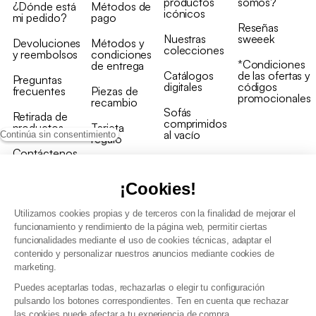
productos
somos?
¿Dónde está
Métodos de
icónicos
mi pedido?
pago
Reseñas
Nuestras
sweeek
Devoluciones
Métodos y
colecciones
y reembolsos
condiciones
*Condiciones
de entrega
Catálogos
de las ofertas y
Preguntas
digitales
códigos
frecuentes
Piezas de
promocionales
recambio
Sofás
Retirada de
comprimidos
productos
Tarjeta
al vacío
Continúa sin consentimiento
regalo
Contáctenos
Rebajas en
Programa
muebles
de fidelidad
¡Cookies!
Utilizamos cookies propias y de terceros con la finalidad de mejorar el
funcionamiento y rendimiento de la página web, permitir ciertas
funcionalidades mediante el uso de cookies técnicas, adaptar el
contenido y personalizar nuestros anuncios mediante cookies de
Condiciones generales de la venta
marketing.
Condiciones generales Programa de fidelidad
Puedes aceptarlas todas, rechazarlas o elegir tu configuración
Política de gestión de datos personales y cookies
pulsando los botones correspondientes. Ten en cuenta que rechazar
Condiciones generales de Venta Profesional
las cookies puede afectar a tu experiencia de compra.