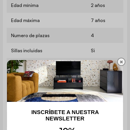
Edad mínima
2 años
Edad máxima
7 años
Numero de plazas
4
Sillas incluidas
Si
✖
Altura del asiento
28 cm
Peso máximo soportado
35 kg
Contiene madera
Sí
Utilización
Interior