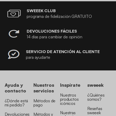
SWEEEK CLUB
programa de fidelización GRATUITO
DEVOLUCIONES FÁCILES
14 días para cambiar de opinión
SERVICIO DE ATENCIÓN AL CLIENTE
para ayudarte
Ayuda y
Nuestros
Inspírate
sweeek
contacto
servicios
Nuestros
¿Quiénes
productos
somos?
¿Dónde está
Métodos de
icónicos
mi pedido?
pago
Reseñas
Nuestras
sweeek
Devoluciones
Métodos y