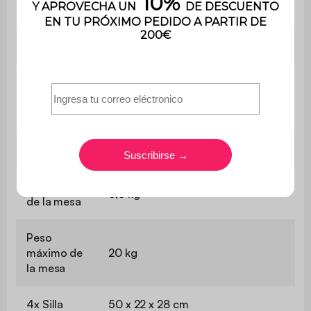
Uso
Uso doméstico solamente
Garantía
3 años
El montaje es muy sencillo, se
Montaje
incluye un manual de
instrucciones
Cuadro
70 x 49 cm
Peso neto
6,6 kg
de la mesa
Peso
máximo de
20 kg
la mesa
4x Silla
50 x 22 x 28 cm