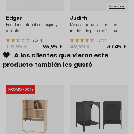
6 variantes
Edgar
Judith
Escritorio infantil con cajón y
Mesa cuadrada infantil de
estantes
madera de pino con 2 sillas
2.3 (4)
4.7 (7)
119,99 €
95,99 €
49,99 €
37,49 €
A los clientes que vieron este
producto también les gustó
PROMO
-30%