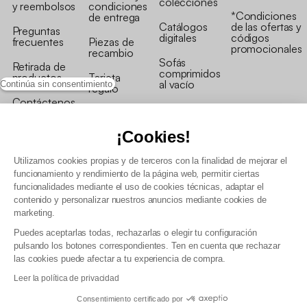
colecciones
y reembolsos
condiciones
*Condiciones
de entrega
Catálogos
de las ofertas y
Preguntas
digitales
códigos
frecuentes
Piezas de
promocionales
recambio
Sofás
Retirada de
comprimidos
productos
Tarjeta
al vacío
Continúa sin consentimiento
regalo
Contáctenos
Rebajas en
Programa
muebles
de fidelidad
¡Cookies!
Utilizamos cookies propias y de terceros con la finalidad de mejorar el
funcionamiento y rendimiento de la página web, permitir ciertas
funcionalidades mediante el uso de cookies técnicas, adaptar el
contenido y personalizar nuestros anuncios mediante cookies de
Condiciones generales de la venta
marketing.
Condiciones generales Programa de fidelidad
Puedes aceptarlas todas, rechazarlas o elegir tu configuración
Política de gestión de datos personales y cookies
pulsando los botones correspondientes. Ten en cuenta que rechazar
Condiciones generales de Venta Profesional
las cookies puede afectar a tu experiencia de compra.
Declaración de accesibilidad
Leer la política de privacidad
Consentimiento certificado por