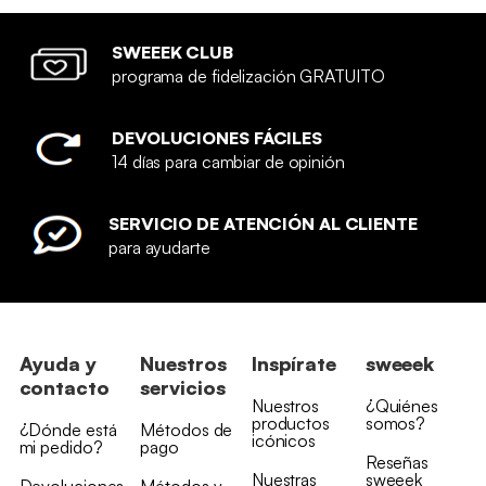
SWEEEK CLUB
programa de fidelización GRATUITO
DEVOLUCIONES FÁCILES
14 días para cambiar de opinión
SERVICIO DE ATENCIÓN AL CLIENTE
para ayudarte
Ayuda y
Nuestros
Inspírate
sweeek
contacto
servicios
Nuestros
¿Quiénes
productos
somos?
¿Dónde está
Métodos de
icónicos
mi pedido?
pago
Reseñas
Nuestras
sweeek