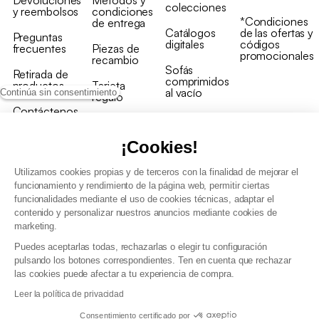
Devoluciones
Métodos y
colecciones
y reembolsos
condiciones
*Condiciones
de entrega
Catálogos
de las ofertas y
Preguntas
digitales
códigos
frecuentes
Piezas de
promocionales
recambio
Sofás
Retirada de
comprimidos
productos
Tarjeta
al vacío
Continúa sin consentimiento
regalo
Contáctenos
Rebajas en
Programa
muebles
de fidelidad
¡Cookies!
Utilizamos cookies propias y de terceros con la finalidad de mejorar el
funcionamiento y rendimiento de la página web, permitir ciertas
funcionalidades mediante el uso de cookies técnicas, adaptar el
contenido y personalizar nuestros anuncios mediante cookies de
Condiciones generales de la venta
marketing.
Condiciones generales Programa de fidelidad
Puedes aceptarlas todas, rechazarlas o elegir tu configuración
Política de gestión de datos personales y cookies
pulsando los botones correspondientes. Ten en cuenta que rechazar
Condiciones generales de Venta Profesional
las cookies puede afectar a tu experiencia de compra.
Declaración de accesibilidad
Leer la política de privacidad
Consentimiento certificado por