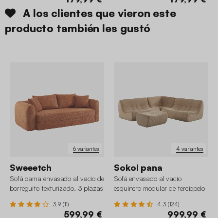
A los clientes que vieron este
producto también les gustó
6 variantes
4 variantes
Sweeetch
Sokol pana
Sofá cama envasado al vacío de
Sofá envasado al vacío
borreguito texturizado, 3 plazas
esquinero modular de terciopelo
acanalado con reposapiés, 5
3.9 (11)
4.3 (124)
plazas
599,99 €
999,99 €