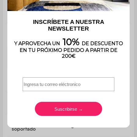
El montaje es muy sencillo, se
Montaje
incluye un manual de
instrucciones
Longitud de la
110 cm
bandeja
Grosor de la
3,5 cm
bandeja
Espacio entre
56,5 cm
los pies
Altura bajo la
32,5 cm
mesa
Peso máximo
100 kg
soportado