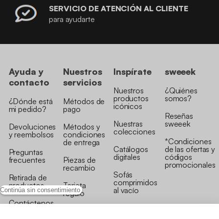
SERVICIO DE ATENCIÓN AL CLIENTE
para ayudarte
Ayuda y
Nuestros
Inspírate
sweeek
contacto
servicios
Nuestros
¿Quiénes
productos
somos?
¿Dónde está
Métodos de
icónicos
mi pedido?
pago
Reseñas
Nuestras
sweeek
Devoluciones
Métodos y
colecciones
y reembolsos
condiciones
*Condiciones
de entrega
Catálogos
de las ofertas y
Preguntas
digitales
códigos
frecuentes
Piezas de
promocionales
recambio
Sofás
Retirada de
comprimidos
productos
Tarjeta
al vacío
Continúa sin consentimiento
regalo
Contáctenos
Rebajas en
Programa
muebles
de fidelidad