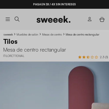
PAGA EN 3X / 4X SIN INTERESES
BYE BYE STOCK HASTA -70%*
sweeek
Muebles de salón
Mesas de centro
Mesa de centro rectangular
Tilos
Mesa de centro rectangular
ITILORCT110WAL
2.3 (3)