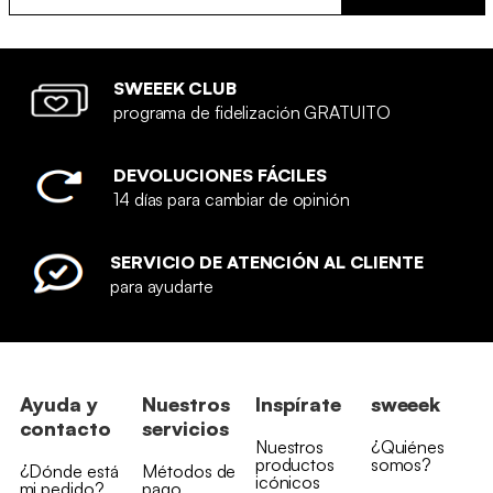
SWEEEK CLUB
programa de fidelización GRATUITO
DEVOLUCIONES FÁCILES
14 días para cambiar de opinión
SERVICIO DE ATENCIÓN AL CLIENTE
para ayudarte
Ayuda y
Nuestros
Inspírate
sweeek
contacto
servicios
Nuestros
¿Quiénes
productos
somos?
¿Dónde está
Métodos de
icónicos
mi pedido?
pago