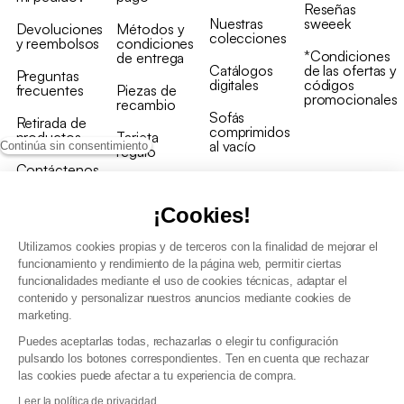
Reseñas
Nuestras
sweeek
Devoluciones
Métodos y
colecciones
y reembolsos
condiciones
*Condiciones
de entrega
Catálogos
de las ofertas y
Preguntas
digitales
códigos
frecuentes
Piezas de
promocionales
recambio
Sofás
Retirada de
comprimidos
productos
Tarjeta
al vacío
Continúa sin consentimiento
regalo
Contáctenos
Rebajas en
Programa
muebles
de fidelidad
¡Cookies!
Utilizamos cookies propias y de terceros con la finalidad de mejorar el
funcionamiento y rendimiento de la página web, permitir ciertas
funcionalidades mediante el uso de cookies técnicas, adaptar el
contenido y personalizar nuestros anuncios mediante cookies de
Condiciones generales de la venta
marketing.
Condiciones generales Programa de fidelidad
Puedes aceptarlas todas, rechazarlas o elegir tu configuración
Política de gestión de datos personales y cookies
pulsando los botones correspondientes. Ten en cuenta que rechazar
Condiciones generales de Venta Profesional
las cookies puede afectar a tu experiencia de compra.
Declaración de accesibilidad
Leer la política de privacidad