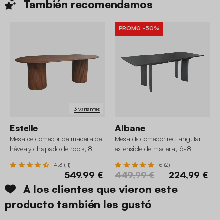
También
recomendamos
PROMO
-50%
3 variantes
Estelle
Albane
Mesa de comedor de madera de
Mesa de comedor rectangular
hévea y chapado de roble, 8
extensible de madera, 6-8
plazas
plazas
4.3 (11)
5 (2)
549,99 €
449,99 €
224,99 €
A los clientes que vieron este
producto también les gustó