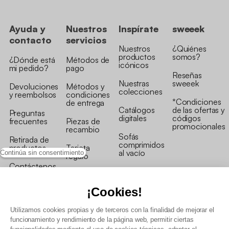
Ayuda y
Nuestros
Inspírate
sweeek
contacto
servicios
Nuestros
¿Quiénes
productos
somos?
¿Dónde está
Métodos de
icónicos
mi pedido?
pago
Reseñas
Nuestras
sweeek
Devoluciones
Métodos y
colecciones
y reembolsos
condiciones
*Condiciones
de entrega
Catálogos
de las ofertas y
Preguntas
digitales
códigos
frecuentes
Piezas de
promocionales
recambio
Sofás
Retirada de
comprimidos
productos
Tarjeta
al vacío
Continúa sin consentimiento
regalo
Contáctenos
Rebajas en
Programa
muebles
de fidelidad
¡Cookies!
Utilizamos cookies propias y de terceros con la finalidad de mejorar el
funcionamiento y rendimiento de la página web, permitir ciertas