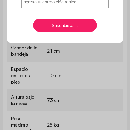
Montaje
incluye un manual de
instrucciones
Longitud de
200 cm
la bandeja
Grosor de la
2,1 cm
bandeja
Espacio
entre los
110 cm
pies
Altura bajo
73 cm
la mesa
Peso
máximo
25 kg