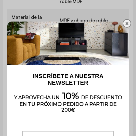
roble MDF
Material de la
MDF y chapa de roble
✖
superficie
Lamas de MDF y madera de
Patas
caucho
Peso
61 kg
Utilización
Interior
Uso
Uso doméstico solamente
Garantía
3 años
El montaje es muy sencillo, se