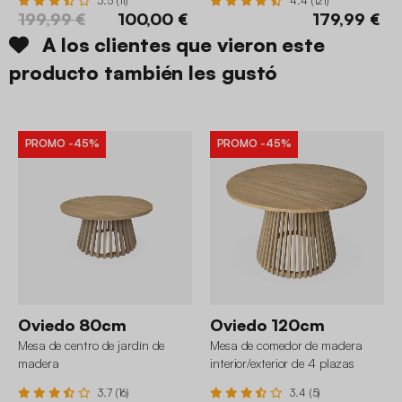
3.5 (11)
4.4 (121)
199,99 €
100,00 €
179,99 €
A los clientes que vieron este
producto también les gustó
PROMO
-45%
PROMO
-45%
Oviedo 80cm
Oviedo 120cm
Mesa de centro de jardín de
Mesa de comedor de madera
madera
interior/exterior de 4 plazas
3.7 (16)
3.4 (5)