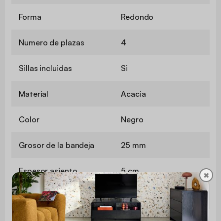
Forma
Redondo
Numero de plazas
4
Sillas incluidas
Si
Material
Acacia
Color
Negro
Grosor de la bandeja
25 mm
Espesor asiento
5 cm
✖
Altura del asiento
44,5 cm