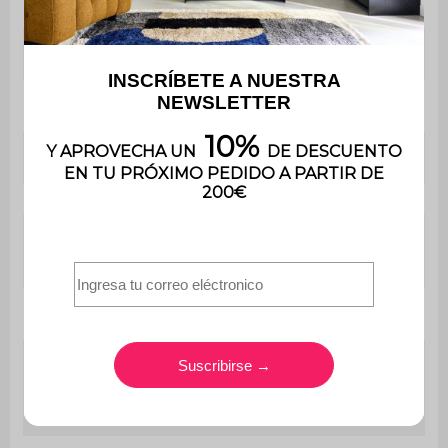
Longitud de la silla
56,5 cm
Longitud de la mesa
120 cm
Altura de la mesa
75 cm
Contiene madera
Sí
Peso máximo
110kg por asiento
soportado
Peso
52,1 kg
El montaje es muy sencillo, se
Montaje
incluye un manual de
instrucciones