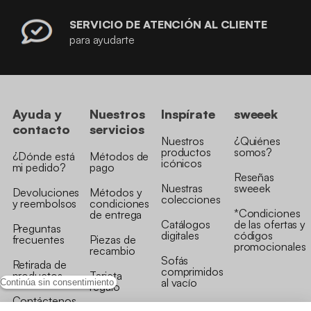
SERVICIO DE ATENCIÓN AL CLIENTE
para ayudarte
Ayuda y
Nuestros
Inspírate
sweeek
contacto
servicios
Nuestros
¿Quiénes
productos
somos?
¿Dónde está
Métodos de
icónicos
mi pedido?
pago
Reseñas
Nuestras
sweeek
Devoluciones
Métodos y
colecciones
y reembolsos
condiciones
*Condiciones
de entrega
Catálogos
de las ofertas y
Preguntas
digitales
códigos
frecuentes
Piezas de
promocionales
recambio
Sofás
Retirada de
comprimidos
productos
Tarjeta
al vacío
Continúa sin consentimiento
regalo
Contáctenos
Rebajas en