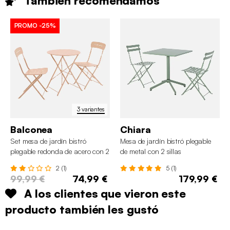
También
recomendamos
PROMO
-25%
3 variantes
Balconea
Chiara
Set mesa de jardín bistró
Mesa de jardín bistró plegable
plegable redonda de acero con 2
de metal con 2 sillas
sillas
2 (1)
5 (1)
99,99 €
74,99 €
179,99 €
A los clientes que vieron este
producto también les gustó