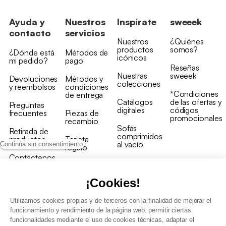
Ayuda y
Nuestros
Inspírate
sweeek
contacto
servicios
Nuestros
¿Quiénes
productos
somos?
¿Dónde está
Métodos de
icónicos
mi pedido?
pago
Reseñas
Nuestras
sweeek
Devoluciones
Métodos y
colecciones
y reembolsos
condiciones
*Condiciones
de entrega
Catálogos
de las ofertas y
Preguntas
digitales
códigos
frecuentes
Piezas de
promocionales
recambio
Sofás
Retirada de
comprimidos
productos
Tarjeta
al vacío
Continúa sin consentimiento
regalo
Contáctenos
Rebajas en
Programa
muebles
de fidelidad
¡Cookies!
Utilizamos cookies propias y de terceros con la finalidad de mejorar el
funcionamiento y rendimiento de la página web, permitir ciertas
funcionalidades mediante el uso de cookies técnicas, adaptar el