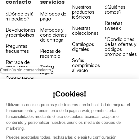
contacto
servicios
Nuestros
¿Quiénes
productos
somos?
¿Dónde está
Métodos de
icónicos
mi pedido?
pago
Reseñas
Nuestras
sweeek
Devoluciones
Métodos y
colecciones
y reembolsos
condiciones
*Condiciones
de entrega
Catálogos
de las ofertas y
Preguntas
digitales
códigos
frecuentes
Piezas de
promocionales
recambio
Sofás
Retirada de
comprimidos
productos
Tarjeta
al vacío
Continúa sin consentimiento
regalo
Contáctenos
Rebajas en
Programa
muebles
de fidelidad
¡Cookies!
Utilizamos cookies propias y de terceros con la finalidad de mejorar el
funcionamiento y rendimiento de la página web, permitir ciertas
funcionalidades mediante el uso de cookies técnicas, adaptar el
contenido y personalizar nuestros anuncios mediante cookies de
Condiciones generales de la venta
marketing.
Condiciones generales Programa de fidelidad
Puedes aceptarlas todas, rechazarlas o elegir tu configuración