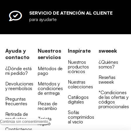
SERVICIO DE ATENCIÓN AL CLIENTE
para ayudarte
Ayuda y
Nuestros
Inspírate
sweeek
contacto
servicios
Nuestros
¿Quiénes
productos
somos?
¿Dónde está
Métodos de
icónicos
mi pedido?
pago
Reseñas
Nuestras
sweeek
Devoluciones
Métodos y
colecciones
y reembolsos
condiciones
*Condiciones
de entrega
Catálogos
de las ofertas y
Preguntas
digitales
códigos
frecuentes
Piezas de
promocionales
recambio
Sofás
Retirada de
comprimidos
productos
Tarjeta
al vacío
Continúa sin consentimiento
regalo
Contáctenos