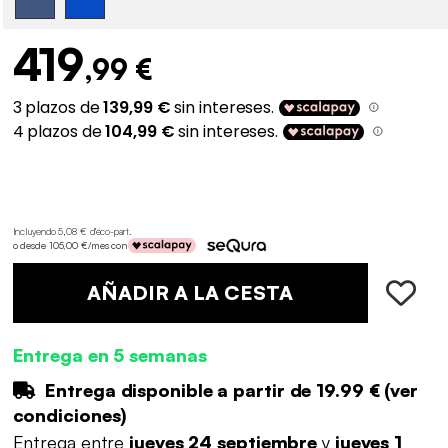
419
,99 €
Incluyendo 5,08 € d'éco-part
.
o desde 105,00 €/mes con
AÑADIR A LA CESTA
Entrega en 5 semanas
Entrega disponible a partir de
19.99 €
(
ver
condiciones
)
Entrega entre
jueves 24 septiembre
y
jueves 1