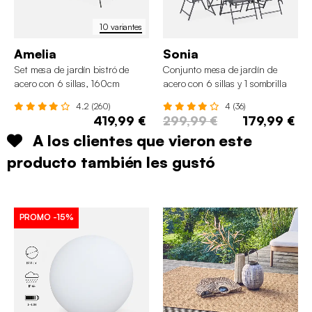
10 variantes
Amelia
Sonia
Set mesa de jardín bistró de
Conjunto mesa de jardín de
acero con 6 sillas, 160cm
acero con 6 sillas y 1 sombrilla
4.2 (260)
4 (36)
419,99 €
299,99 €
179,99 €
A los clientes que vieron este
producto también les gustó
PROMO
-15%