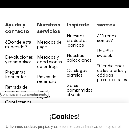
Ayuda y
Nuestros
Inspírate
sweeek
contacto
servicios
Nuestros
¿Quiénes
productos
somos?
¿Dónde está
Métodos de
icónicos
mi pedido?
pago
Reseñas
Nuestras
sweeek
Devoluciones
Métodos y
colecciones
y reembolsos
condiciones
*Condiciones
de entrega
Catálogos
de las ofertas y
Preguntas
digitales
códigos
frecuentes
Piezas de
promocionales
recambio
Sofás
Retirada de
comprimidos
productos
Tarjeta
al vacío
Continúa sin consentimiento
regalo
Contáctenos
Rebajas en
Programa
muebles
de fidelidad
¡Cookies!
Utilizamos cookies propias y de terceros con la finalidad de mejorar el