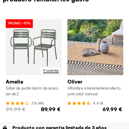
PROMO
-10%
9 variantes
Amelia
Oliver
Sillón de jardín bistró de acero,
Alfombra interior/exterior efecto
set de 2
yute color natural
3.8 (44)
4.4 (9)
99,99 €
89,99 €
69,99 €
Producto con garantía limitada de 3 años