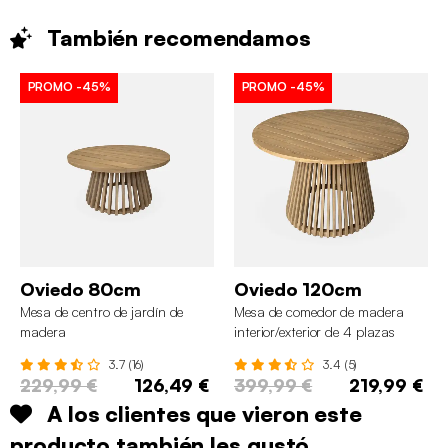
También
recomendamos
PROMO
-45%
PROMO
-45%
Oviedo 80cm
Oviedo 120cm
Mesa de centro de jardín de
Mesa de comedor de madera
madera
interior/exterior de 4 plazas
3.7 (16)
3.4 (5)
229,99 €
126,49 €
399,99 €
219,99 €
A los clientes que vieron este
producto también les gustó