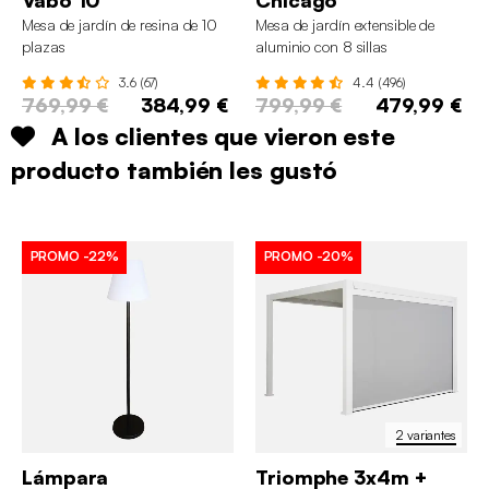
Vabo 10
Chicago
Mesa de jardín de resina de 10
Mesa de jardín extensible de
plazas
aluminio con 8 sillas
3.6 (67)
4.4 (496)
769,99 €
384,99 €
799,99 €
479,99 €
A los clientes que vieron este
producto también les gustó
PROMO
-22%
PROMO
-20%
2 variantes
Lámpara
Triomphe 3x4m +