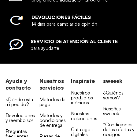
DEVOLUCIONES FÁCILES
14 días para cambiar de opinión
SERVICIO DE ATENCIÓN AL CLIENTE
para ayudarte
Ayuda y
Nuestros
Inspírate
sweeek
contacto
servicios
Nuestros
¿Quiénes
productos
somos?
¿Dónde está
Métodos de
icónicos
mi pedido?
pago
Reseñas
Nuestras
sweeek
Devoluciones
Métodos y
colecciones
y reembolsos
condiciones
*Condiciones
de entrega
Catálogos
de las ofertas y
Preguntas
digitales
códigos
frecuentes
Piezas de