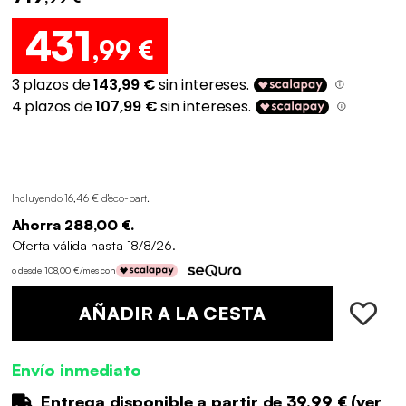
431
,99 €
Incluyendo 16,46 € d'éco-part
.
Ahorra 288,00 €.
Oferta válida hasta 18/8/26.
o desde 108,00 €/mes con
AÑADIR A LA CESTA
Envío inmediato
Entrega disponible a partir de
39.99 €
(
ver