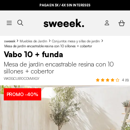
PAGA EN 3X / 4X SIN INTERESES
sweeek
Muebles de Jardín
Conjuntos mesa y sillas de jardín
Mesa de jardín encastrable resina con 10 sillones + cobertor
Vabo 10 + funda
Mesa de jardín encastrable resina con 10
sillones + cobertor
WKDGCUB10COVMXGY
4 (6)
PROMO
-40%