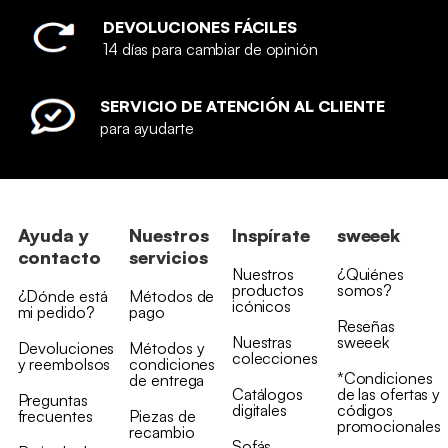
DEVOLUCIONES FÁCILES
14 días para cambiar de opinión
SERVICIO DE ATENCIÓN AL CLIENTE
para ayudarte
Ayuda y
Nuestros
Inspírate
sweeek
contacto
servicios
Nuestros
¿Quiénes
productos
somos?
¿Dónde está
Métodos de
icónicos
mi pedido?
pago
Reseñas
Nuestras
sweeek
Devoluciones
Métodos y
colecciones
y reembolsos
condiciones
*Condiciones
de entrega
Catálogos
de las ofertas y
Preguntas
digitales
códigos
frecuentes
Piezas de
promocionales
recambio
Sofás