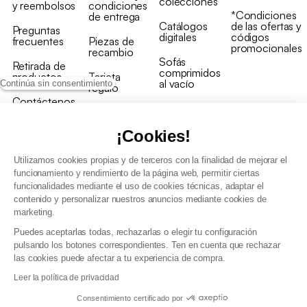
colecciones
y reembolsos
condiciones
*Condiciones
de entrega
Catálogos
de las ofertas y
Preguntas
digitales
códigos
frecuentes
Piezas de
promocionales
recambio
Sofás
Retirada de
comprimidos
productos
Tarjeta
al vacío
Continúa sin consentimiento
regalo
Contáctenos
Rebajas en
Programa
muebles
de fidelidad
¡Cookies!
Utilizamos cookies propias y de terceros con la finalidad de mejorar el
funcionamiento y rendimiento de la página web, permitir ciertas
funcionalidades mediante el uso de cookies técnicas, adaptar el
contenido y personalizar nuestros anuncios mediante cookies de
Condiciones generales de la venta
marketing.
Condiciones generales Programa de fidelidad
Puedes aceptarlas todas, rechazarlas o elegir tu configuración
Política de gestión de datos personales y cookies
pulsando los botones correspondientes. Ten en cuenta que rechazar
Condiciones generales de Venta Profesional
las cookies puede afectar a tu experiencia de compra.
Declaración de accesibilidad
Leer la política de privacidad
Consentimiento certificado por