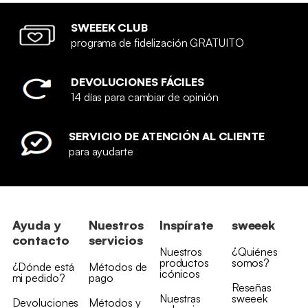
SWEEEK CLUB
programa de fidelización GRATUITO
DEVOLUCIONES FÁCILES
14 días para cambiar de opinión
SERVICIO DE ATENCIÓN AL CLIENTE
para ayudarte
Ayuda y
Nuestros
Inspírate
sweeek
contacto
servicios
Nuestros
¿Quiénes
productos
somos?
¿Dónde está
Métodos de
icónicos
mi pedido?
pago
Reseñas
Nuestras
sweeek
Devoluciones
Métodos y