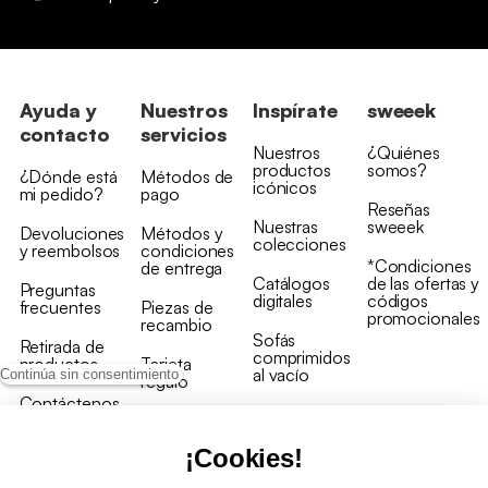
Ayuda y
Nuestros
Inspírate
sweeek
contacto
servicios
Nuestros
¿Quiénes
productos
somos?
¿Dónde está
Métodos de
icónicos
mi pedido?
pago
Reseñas
Nuestras
sweeek
Devoluciones
Métodos y
colecciones
y reembolsos
condiciones
*Condiciones
de entrega
Catálogos
de las ofertas y
Preguntas
digitales
códigos
frecuentes
Piezas de
promocionales
recambio
Sofás
Retirada de
comprimidos
productos
Tarjeta
al vacío
Continúa sin consentimiento
regalo
Contáctenos
Rebajas en
Programa
muebles
de fidelidad
¡Cookies!