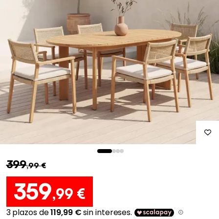
399
,99 €
359
,99 €