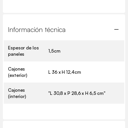
Información técnica
Espesor de los
1,5cm
paneles
Cajones
L 36 x H 12,4cm
(exterior)
Cajones
"L 30,8 x P 28,6 x H 6,5 cm"
(interior)