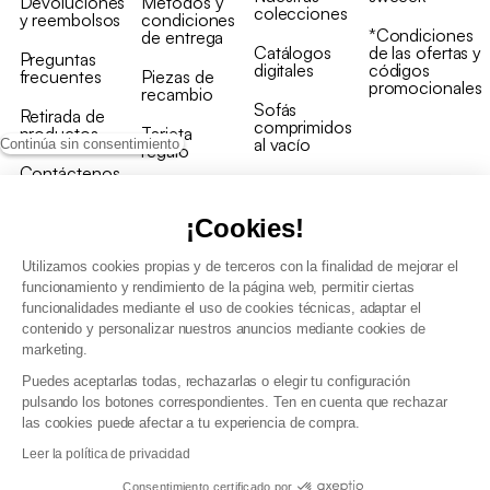
Devoluciones
Métodos y
colecciones
y reembolsos
condiciones
*Condiciones
de entrega
Catálogos
de las ofertas y
Preguntas
digitales
códigos
frecuentes
Piezas de
promocionales
recambio
Sofás
Retirada de
comprimidos
productos
Tarjeta
al vacío
Continúa sin consentimiento
regalo
Contáctenos
Rebajas en
Programa
muebles
de fidelidad
¡Cookies!
Utilizamos cookies propias y de terceros con la finalidad de mejorar el
funcionamiento y rendimiento de la página web, permitir ciertas
funcionalidades mediante el uso de cookies técnicas, adaptar el
contenido y personalizar nuestros anuncios mediante cookies de
Condiciones generales de la venta
marketing.
Condiciones generales Programa de fidelidad
Puedes aceptarlas todas, rechazarlas o elegir tu configuración
Política de gestión de datos personales y cookies
pulsando los botones correspondientes. Ten en cuenta que rechazar
Condiciones generales de Venta Profesional
las cookies puede afectar a tu experiencia de compra.
Declaración de accesibilidad
Leer la política de privacidad
Consentimiento certificado por