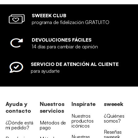
SWEEEK CLUB
programa de fidelización GRATUITO
DEVOLUCIONES FÁCILES
14 días para cambiar de opinión
SERVICIO DE ATENCIÓN AL CLIENTE
para ayudarte
Ayuda y
Nuestros
Inspírate
sweeek
contacto
servicios
Nuestros
¿Quiénes
productos
somos?
¿Dónde está
Métodos de
icónicos
mi pedido?
pago
Reseñas
Nuestras
sweeek