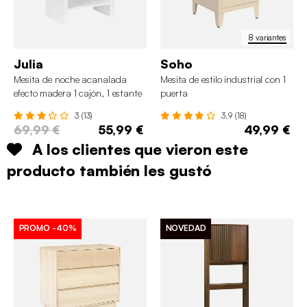
8 variantes
Julia
Soho
Mesita de noche acanalada
Mesita de estilo industrial con 1
efecto madera 1 cajón, 1 estante
puerta
3 (13)
3.9 (18)
69,99 €
55,99 €
49,99 €
A los clientes que vieron este
producto también les gustó
PROMO
-40%
NOVEDAD