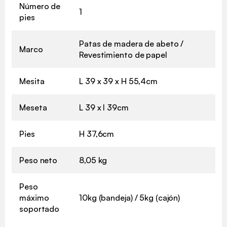
Número de
1
pies
Patas de madera de abeto /
Marco
Revestimiento de papel
Mesita
L 39 x 39 x H 55,4cm
Meseta
L 39 x l 39cm
Pies
H 37,6cm
Peso neto
8,05 kg
Peso
máximo
10kg (bandeja) / 5kg (cajón)
soportado