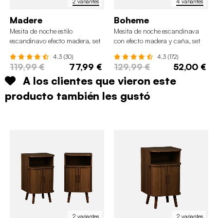
2 variantes
4 variantes
Madere
Boheme
Mesita de noche estilo
Mesita de noche escandinava
escandinavo efecto madera, set
con efecto madera y caña, set
de 2
de 2
4.3 (30)
4.3 (172)
119,99 €
77,99 €
129,99 €
52,00 €
A los clientes que vieron este
producto también les gustó
2 variantes
2 variantes