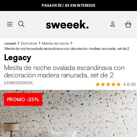
PAGA EN 3X / 4X SIN INTERESES
sweeek
Dormitorio
Mesitas de noche
Mesita de noche ovalada escandinava con decoración madera ranurada, set de 2
Legacy
Mesita de noche ovalada escandinava con
decoración madera ranurada, set de 2
ILEGBESIDESX2WL
4.8 (12)
PROMO
-25%