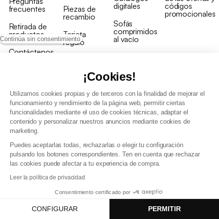
Preguntas
digitales
códigos
frecuentes
Piezas de
promocionales
recambio
Sofás
Retirada de
comprimidos
productos
Tarjeta
al vacío
Continúa sin consentimiento
regalo
Contáctenos
Rebajas en
Programa
muebles
de fidelidad
¡Cookies!
Utilizamos cookies propias y de terceros con la finalidad de mejorar el
funcionamiento y rendimiento de la página web, permitir ciertas
funcionalidades mediante el uso de cookies técnicas, adaptar el
contenido y personalizar nuestros anuncios mediante cookies de
Condiciones generales de la venta
marketing.
Condiciones generales Programa de fidelidad
Puedes aceptarlas todas, rechazarlas o elegir tu configuración
Política de gestión de datos personales y cookies
pulsando los botones correspondientes. Ten en cuenta que rechazar
Condiciones generales de Venta Profesional
las cookies puede afectar a tu experiencia de compra.
Declaración de accesibilidad
Leer la política de privacidad
Consentimiento certificado por
CONFIGURAR
PERMITIR