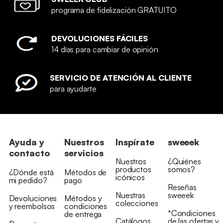
programa de fidelización GRATUITO
DEVOLUCIONES FÁCILES
14 días para cambiar de opinión
SERVICIO DE ATENCIÓN AL CLIENTE
para ayudarte
Ayuda y
Nuestros
Inspírate
sweeek
contacto
servicios
Nuestros
¿Quiénes
productos
somos?
¿Dónde está
Métodos de
icónicos
mi pedido?
pago
Reseñas
Nuestras
sweeek
Devoluciones
Métodos y
colecciones
y reembolsos
condiciones
*Condiciones
de entrega
Catálogos
de las ofertas y