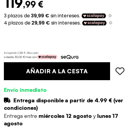
119
,99 €
Incluyendo 2,88 € d'éco-part
.
o desde 30,00 €/mes con
AÑADIR A LA CESTA
Envío inmediato
Entrega disponible a partir de
4.99 €
(
ver
condiciones
)
Entrega entre
miércoles 12 agosto
y
lunes 17
agosto