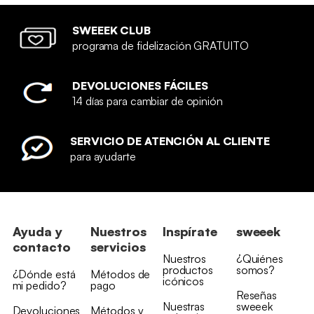
SWEEEK CLUB
programa de fidelización GRATUITO
DEVOLUCIONES FÁCILES
14 días para cambiar de opinión
SERVICIO DE ATENCIÓN AL CLIENTE
para ayudarte
Ayuda y
Nuestros
Inspírate
sweeek
contacto
servicios
Nuestros
¿Quiénes
productos
somos?
¿Dónde está
Métodos de
icónicos
mi pedido?
pago
Reseñas
Nuestras
sweeek
Devoluciones
Métodos y