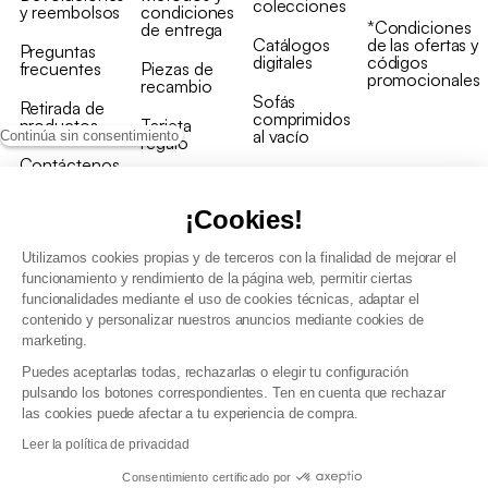
colecciones
y reembolsos
condiciones
*Condiciones
de entrega
Catálogos
de las ofertas y
Preguntas
digitales
códigos
frecuentes
Piezas de
promocionales
recambio
Sofás
Retirada de
comprimidos
productos
Tarjeta
al vacío
Continúa sin consentimiento
regalo
Contáctenos
Rebajas en
Programa
muebles
de fidelidad
¡Cookies!
Utilizamos cookies propias y de terceros con la finalidad de mejorar el
funcionamiento y rendimiento de la página web, permitir ciertas
funcionalidades mediante el uso de cookies técnicas, adaptar el
contenido y personalizar nuestros anuncios mediante cookies de
Condiciones generales de la venta
marketing.
Condiciones generales Programa de fidelidad
Puedes aceptarlas todas, rechazarlas o elegir tu configuración
Política de gestión de datos personales y cookies
pulsando los botones correspondientes. Ten en cuenta que rechazar
Condiciones generales de Venta Profesional
las cookies puede afectar a tu experiencia de compra.
Declaración de accesibilidad
Leer la política de privacidad
Consentimiento certificado por