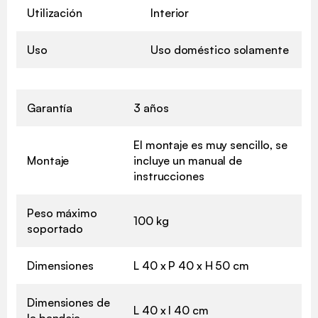
Utilización
Interior
Uso
Uso doméstico solamente
Garantía
3 años
El montaje es muy sencillo, se
Montaje
incluye un manual de
instrucciones
Peso máximo
100 kg
soportado
Dimensiones
L 40 x P 40 x H 50 cm
Dimensiones de
L 40 x l 40 cm
la bandeja