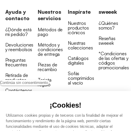
Ayuda y
Nuestros
Inspírate
sweeek
contacto
servicios
Nuestros
¿Quiénes
productos
somos?
¿Dónde está
Métodos de
icónicos
mi pedido?
pago
Reseñas
Nuestras
sweeek
Devoluciones
Métodos y
colecciones
y reembolsos
condiciones
*Condiciones
de entrega
Catálogos
de las ofertas y
Preguntas
digitales
códigos
frecuentes
Piezas de
promocionales
recambio
Sofás
Retirada de
comprimidos
productos
Tarjeta
al vacío
Continúa sin consentimiento
regalo
Contáctenos
Rebajas en
Programa
muebles
de fidelidad
¡Cookies!
Utilizamos cookies propias y de terceros con la finalidad de mejorar el
funcionamiento y rendimiento de la página web, permitir ciertas
funcionalidades mediante el uso de cookies técnicas, adaptar el