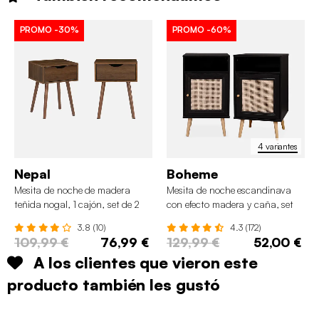
PROMO
-30%
PROMO
-60%
4 variantes
Nepal
Boheme
Mesita de noche de madera
Mesita de noche escandinava
teñida nogal, 1 cajón, set de 2
con efecto madera y caña, set
de 2
3.8 (10)
4.3 (172)
109,99 €
76,99 €
129,99 €
52,00 €
A los clientes que vieron este
producto también les gustó