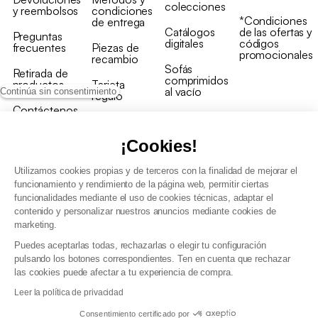
colecciones
y reembolsos
condiciones
*Condiciones
de entrega
Catálogos
de las ofertas y
Preguntas
digitales
códigos
frecuentes
Piezas de
promocionales
recambio
Sofás
Retirada de
comprimidos
productos
Tarjeta
al vacío
Continúa sin consentimiento
regalo
Contáctenos
Rebajas en
Programa
muebles
de fidelidad
¡Cookies!
Utilizamos cookies propias y de terceros con la finalidad de mejorar el
funcionamiento y rendimiento de la página web, permitir ciertas
funcionalidades mediante el uso de cookies técnicas, adaptar el
contenido y personalizar nuestros anuncios mediante cookies de
Condiciones generales de la venta
marketing.
Condiciones generales Programa de fidelidad
Puedes aceptarlas todas, rechazarlas o elegir tu configuración
Política de gestión de datos personales y cookies
pulsando los botones correspondientes. Ten en cuenta que rechazar
Condiciones generales de Venta Profesional
las cookies puede afectar a tu experiencia de compra.
Declaración de accesibilidad
Leer la política de privacidad
Consentimiento certificado por