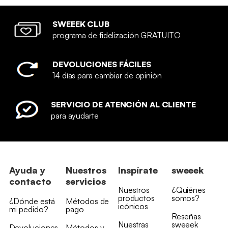
SWEEEK CLUB
programa de fidelización GRATUITO
DEVOLUCIONES FÁCILES
14 días para cambiar de opinión
SERVICIO DE ATENCIÓN AL CLIENTE
para ayudarte
Ayuda y
Nuestros
Inspírate
sweeek
contacto
servicios
Nuestros
¿Quiénes
productos
somos?
¿Dónde está
Métodos de
icónicos
mi pedido?
pago
Reseñas
Nuestras
sweeek
Devoluciones
Métodos y