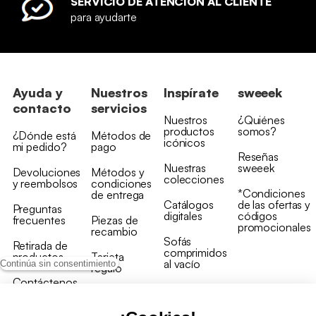
SERVICIO DE ATENCIÓN AL CLIENTE
para ayudarte
Ayuda y
Nuestros
Inspírate
sweeek
contacto
servicios
Nuestros
¿Quiénes
productos
somos?
¿Dónde está
Métodos de
icónicos
mi pedido?
pago
Reseñas
Nuestras
sweeek
Devoluciones
Métodos y
colecciones
y reembolsos
condiciones
*Condiciones
de entrega
Catálogos
de las ofertas y
Preguntas
digitales
códigos
frecuentes
Piezas de
promocionales
recambio
Sofás
Retirada de
comprimidos
productos
Tarjeta
al vacío
Continúa sin consentimiento
regalo
Contáctenos
Rebajas en
Programa
muebles
de fidelidad