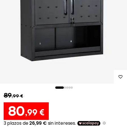
89
,99 €
80
,99 €