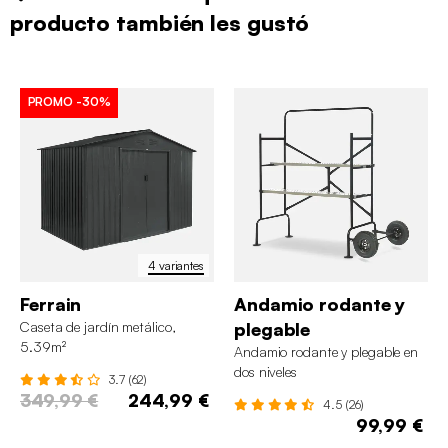
producto también les gustó
PROMO
-30%
4 variantes
Ferrain
Andamio rodante y
Caseta de jardín metálico,
plegable
5.39m²
Andamio rodante y plegable en
dos niveles
3.7 (62)
349,99 €
244,99 €
4.5 (26)
99,99 €