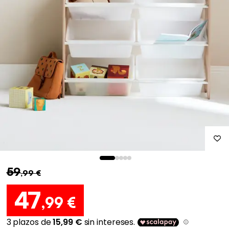
59
,99 €
47
,99 €