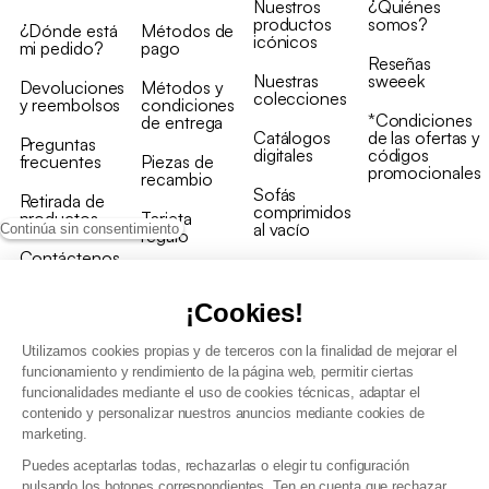
Nuestros
¿Quiénes
productos
somos?
¿Dónde está
Métodos de
icónicos
mi pedido?
pago
Reseñas
Nuestras
sweeek
Devoluciones
Métodos y
colecciones
y reembolsos
condiciones
*Condiciones
de entrega
Catálogos
de las ofertas y
Preguntas
digitales
códigos
frecuentes
Piezas de
promocionales
recambio
Sofás
Retirada de
comprimidos
productos
Tarjeta
al vacío
Continúa sin consentimiento
regalo
Contáctenos
Rebajas en
Programa
muebles
de fidelidad
¡Cookies!
Utilizamos cookies propias y de terceros con la finalidad de mejorar el
funcionamiento y rendimiento de la página web, permitir ciertas
funcionalidades mediante el uso de cookies técnicas, adaptar el
contenido y personalizar nuestros anuncios mediante cookies de
Condiciones generales de la venta
marketing.
Condiciones generales Programa de fidelidad
Puedes aceptarlas todas, rechazarlas o elegir tu configuración
Política de gestión de datos personales y cookies
pulsando los botones correspondientes. Ten en cuenta que rechazar