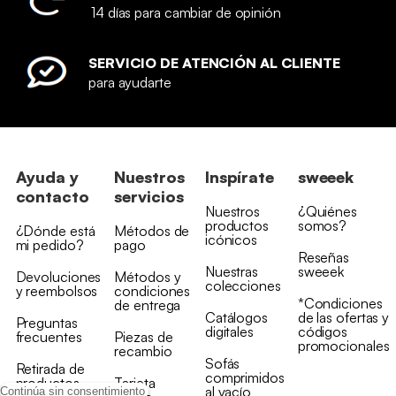
14 días para cambiar de opinión
SERVICIO DE ATENCIÓN AL CLIENTE
para ayudarte
Ayuda y
Nuestros
Inspírate
sweeek
contacto
servicios
Nuestros
¿Quiénes
productos
somos?
¿Dónde está
Métodos de
icónicos
mi pedido?
pago
Reseñas
Nuestras
sweeek
Devoluciones
Métodos y
colecciones
y reembolsos
condiciones
*Condiciones
de entrega
Catálogos
de las ofertas y
Preguntas
digitales
códigos
frecuentes
Piezas de
promocionales
recambio
Sofás
Retirada de
comprimidos
productos
Tarjeta
al vacío
Continúa sin consentimiento