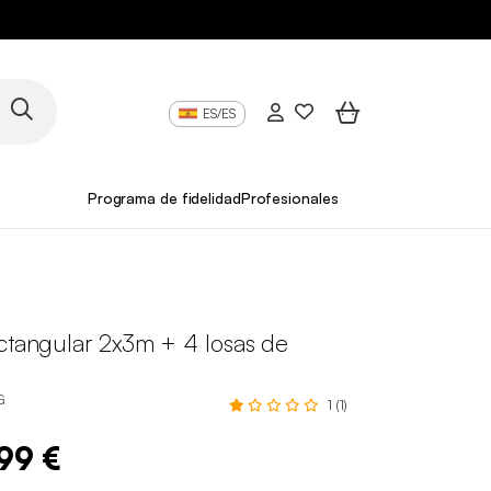
ES/ES
Programa de fidelidad
Profesionales
ectangular 2x3m + 4 losas de
G
1 (1)
,99 €