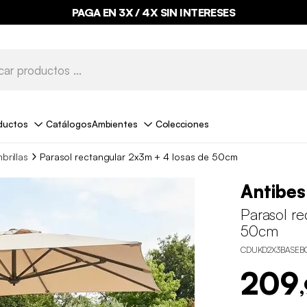
PAGA EN 3X / 4X SIN INTERESES
ductos
Catálogos
Ambientes
Colecciones
brillas
Parasol rectangular 2x3m + 4 losas de 50cm
Antibes
Parasol r
50cm
CDUKD2X3BASEB
209