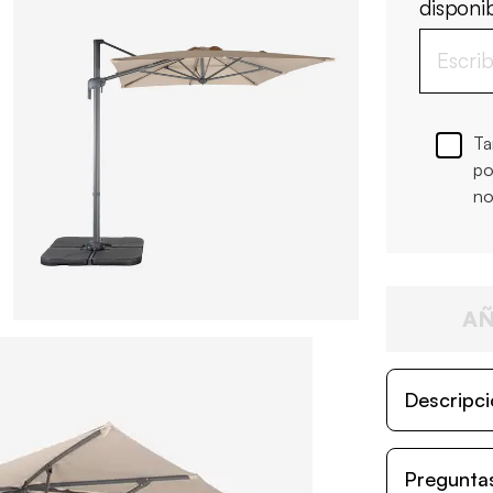
disponi
Ta
po
no
AÑ
Descripci
Preguntas