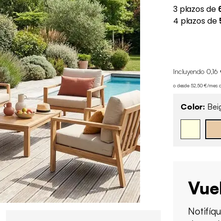
Incluyendo 0,16 
o desde 52,50 €/mes 
Color:
Bei
Vue
Notifíq