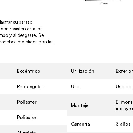
lastrar su parasol
son resistentes a los
empo y al desgaste. Se
anchos metálicos con las
Excéntrico
Utilización
Exterio
Rectangular
Uso
Uso do
Poliéster
El monta
Montaje
incluye
Poliéster
Garantía
3 años
Aluminio