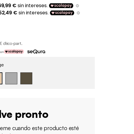
€ d'éco-part
.
con
ge
lve pronto
ueme cuando este producto esté