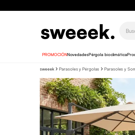
PROMOCIÓN
Novedades
Pérgola bioclimática
Pro
sweeek
Parasoles y Pérgolas
Parasoles y Som