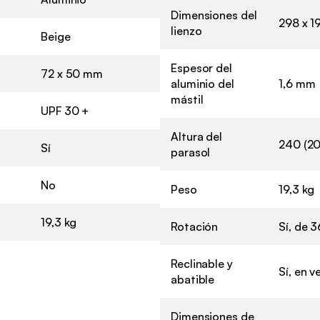
Dimensiones del
298 x 1
lienzo
Beige
Espesor del
72 x 50 mm
aluminio del
1,6 mm
mástil
UPF 30 +
Altura del
240 (20
Sí
parasol
No
Peso
19,3 kg
19,3 kg
Rotación
Sí, de 3
Reclinable y
Sí, en v
abatible
Dimensiones de