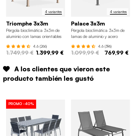
4 variantes
4 variantes
Triomphe 3x3m
Palace 3x3m
Pérgola bioclimática 3x3m de
Pérgola bioclimática 3x3m de
aluminio con lamas orientables
lamas de aluminio y acero
4.6 (266)
4.6 (396)
1.749,99 €
1.399,99 €
1.099,99 €
769,99 €
A los clientes que vieron este
producto también les gustó
PROMO
-40%