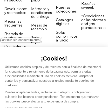
mi pedido?
pago
Reseñas
Nuestras
sweeek
Devoluciones
Métodos y
colecciones
y reembolsos
condiciones
*Condiciones
de entrega
Catálogos
de las ofertas y
Preguntas
digitales
códigos
frecuentes
Piezas de
promocionales
recambio
Sofás
Retirada de
comprimidos
productos
Tarjeta
al vacío
Continúa sin consentimiento
regalo
Contáctenos
Rebajas en
Programa
muebles
de fidelidad
¡Cookies!
Utilizamos cookies propias y de terceros con la finalidad de mejorar el
funcionamiento y rendimiento de la página web, permitir ciertas
funcionalidades mediante el uso de cookies técnicas, adaptar el
contenido y personalizar nuestros anuncios mediante cookies de
Condiciones generales de la venta
marketing.
Condiciones generales Programa de fidelidad
Puedes aceptarlas todas, rechazarlas o elegir tu configuración
Política de gestión de datos personales y cookies
pulsando los botones correspondientes. Ten en cuenta que rechazar
Condiciones generales de Venta Profesional
las cookies puede afectar a tu experiencia de compra.
Declaración de accesibilidad