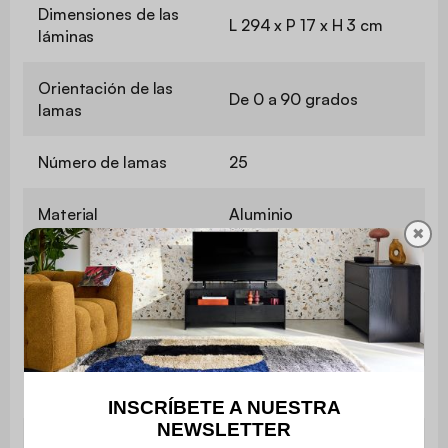
Dimensiones de las
L 294 x P 17 x H 3 cm
láminas
Orientación de las
De 0 a 90 grados
lamas
Número de lamas
25
Material
Aluminio
✖
Material estructura
Aluminio
Material de las lamas
Acero galvanizado
de la pérgola
Material del techo
Aluminio
Material del poste
Aluminio