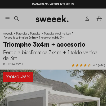
PAGA EN 3X / 4X SIN INTERESES
sweeek
Parasoles y Pérgolas
Pérgolas bioclimáticas
Pérgola bioclimática 3x4m + 1 toldo vertical de 3m
Triomphe 3x4m + accesorio
Pérgola bioclimática 3x4m + 1 toldo vertical
de 3m
PGBC3X4R3WH
4.6 (940)
PROMO
-25%