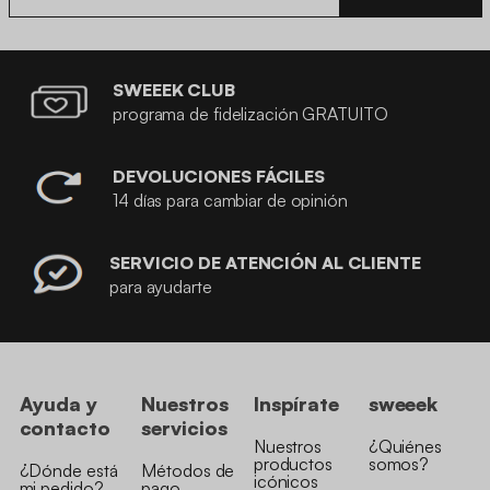
SWEEEK CLUB
programa de fidelización GRATUITO
DEVOLUCIONES FÁCILES
14 días para cambiar de opinión
SERVICIO DE ATENCIÓN AL CLIENTE
para ayudarte
Ayuda y
Nuestros
Inspírate
sweeek
contacto
servicios
Nuestros
¿Quiénes
productos
somos?
¿Dónde está
Métodos de
icónicos
mi pedido?
pago