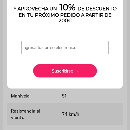
Material de base
Aluminio
Material de los
Inoxidable
tornillos
Tratamiento
Recubrimiento en polvo
Sí (kit de anclaje no
Para fijar al suelo
incluido)
Manivela
Sí
Resistencia al
74 km/h
viento