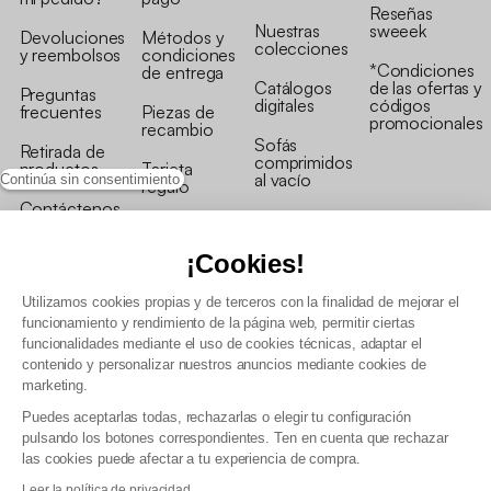
Reseñas
Nuestras
sweeek
Devoluciones
Métodos y
colecciones
y reembolsos
condiciones
*Condiciones
de entrega
Catálogos
de las ofertas y
Preguntas
digitales
códigos
frecuentes
Piezas de
promocionales
recambio
Sofás
Retirada de
comprimidos
productos
Tarjeta
al vacío
Continúa sin consentimiento
regalo
Contáctenos
Rebajas en
Programa
muebles
de fidelidad
¡Cookies!
Utilizamos cookies propias y de terceros con la finalidad de mejorar el
funcionamiento y rendimiento de la página web, permitir ciertas
funcionalidades mediante el uso de cookies técnicas, adaptar el
contenido y personalizar nuestros anuncios mediante cookies de
Condiciones generales de la venta
marketing.
Condiciones generales Programa de fidelidad
Puedes aceptarlas todas, rechazarlas o elegir tu configuración
Política de gestión de datos personales y cookies
pulsando los botones correspondientes. Ten en cuenta que rechazar
Condiciones generales de Venta Profesional
las cookies puede afectar a tu experiencia de compra.
Declaración de accesibilidad
Leer la política de privacidad