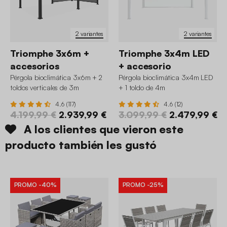
2 variantes
2 variantes
Triomphe 3x6m +
Triomphe 3x4m LED
accesorios
+ accesorio
Pérgola bioclimática 3x6m + 2
Pérgola bioclimática 3x4m LED
toldos verticales de 3m
+ 1 toldo de 4m
4.6 (117)
4.6 (12)
4.199,99 €
2.939,99 €
3.099,99 €
2.479,99 €
A los clientes que vieron este
producto también les gustó
PROMO
-40%
PROMO
-25%