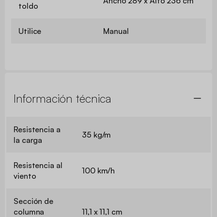
Ancho 289 x Alto 236 cm
toldo
Utilice
Manual
Información técnica
Resistencia a
35 kg/m
la carga
Resistencia al
100 km/h
viento
Sección de
columna
11,1 x 11,1 cm