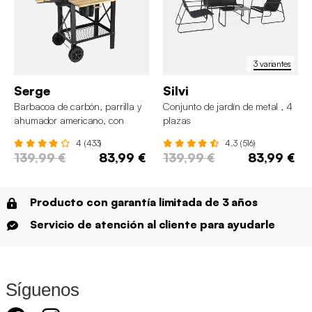
3 variantes
Serge
Silvi
Barbacoa de carbón, parrilla y
Conjunto de jardín de metal , 4
ahumador americano, con
plazas
ruedas y bandejas abatibles
4 (433)
4.3 (516)
139,99 €
83,99 €
139,99 €
83,99 €
Producto con garantía limitada de 3 años
Servicio de atención al cliente para ayudarle
Síguenos