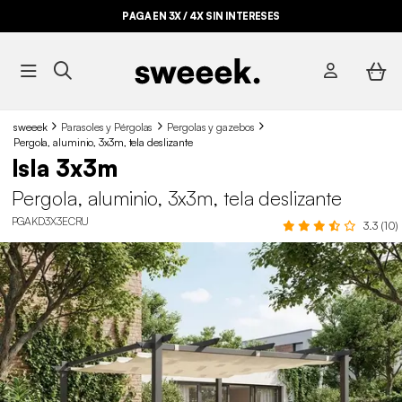
PAGA EN 3X / 4X SIN INTERESES
sweeek
Parasoles y Pérgolas
Pergolas y gazebos
Pergola, aluminio, 3x3m, tela deslizante
Isla 3x3m
Pergola, aluminio, 3x3m, tela deslizante
PGAKD3X3ECRU
3.3 (10)