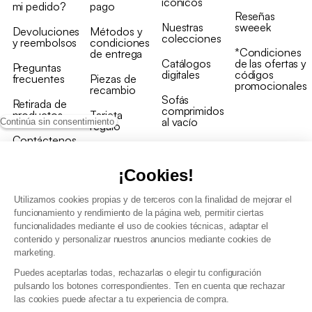
icónicos
mi pedido?
pago
Reseñas
Nuestras
sweeek
Devoluciones
Métodos y
colecciones
y reembolsos
condiciones
*Condiciones
de entrega
Catálogos
de las ofertas y
Preguntas
digitales
códigos
frecuentes
Piezas de
promocionales
recambio
Sofás
Retirada de
comprimidos
productos
Tarjeta
al vacío
Continúa sin consentimiento
regalo
Contáctenos
Rebajas en
Programa
muebles
de fidelidad
¡Cookies!
Utilizamos cookies propias y de terceros con la finalidad de mejorar el
funcionamiento y rendimiento de la página web, permitir ciertas
funcionalidades mediante el uso de cookies técnicas, adaptar el
contenido y personalizar nuestros anuncios mediante cookies de
Condiciones generales de la venta
marketing.
Condiciones generales Programa de fidelidad
Puedes aceptarlas todas, rechazarlas o elegir tu configuración
Política de gestión de datos personales y cookies
pulsando los botones correspondientes. Ten en cuenta que rechazar
Condiciones generales de Venta Profesional
las cookies puede afectar a tu experiencia de compra.
Declaración de accesibilidad