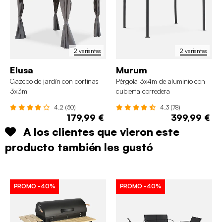
2 variantes
2 variantes
Elusa
Murum
Gazebo de jardín con cortinas
Pérgola 3x4m de aluminio con
3x3m
cubierta corredera
4.2 (50)
4.3 (78)
179,99 €
399,99 €
A los clientes que vieron este
producto también les gustó
PROMO
-40%
PROMO
-40%