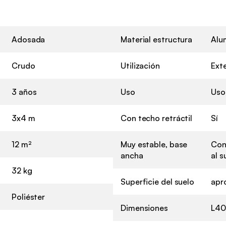
Adosada
Material estructura
Alu
Crudo
Utilización
Exte
3 años
Uso
Uso
3x4 m
Con techo retráctil
Sí
12 m²
Muy estable, base
Con 
ancha
al s
32 kg
Superficie del suelo
apr
Poliéster
Dimensiones
L40