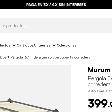
PAGA EN 3X / 4X SIN INTERESES
ductos
Catálogos
Ambientes
Colecciones
ebos
Pérgola 3x4m de aluminio con cubierta corredera
Murum
Pérgola 3
corredera
PGA3X4WALLECR
399
,