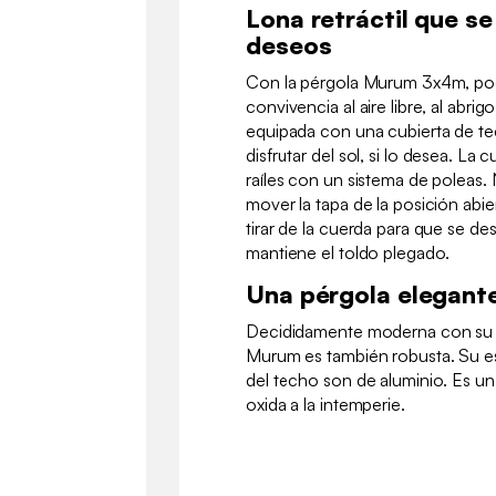
Lona retráctil que s
deseos
Con la pérgola Murum 3x4m, po
convivencia al aire libre, al abrig
equipada con una cubierta de te
disfrutar del sol, si lo desea. La
raíles con un sistema de poleas. 
mover la tapa de la posición abie
tirar de la cuerda para que se de
mantiene el toldo plegado.
Una pérgola elegante
Decididamente moderna con su es
Murum es también robusta. Su es
del techo son de aluminio. Es un 
oxida a la intemperie.