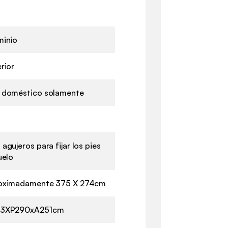
minio
rior
 doméstico solamente
agujeros para fijar los pies
uelo
oximadamente 375 X 274cm
3XP290xA251cm