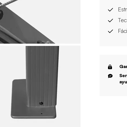
Est
Tec
Fáci
Gar
Ser
ayu