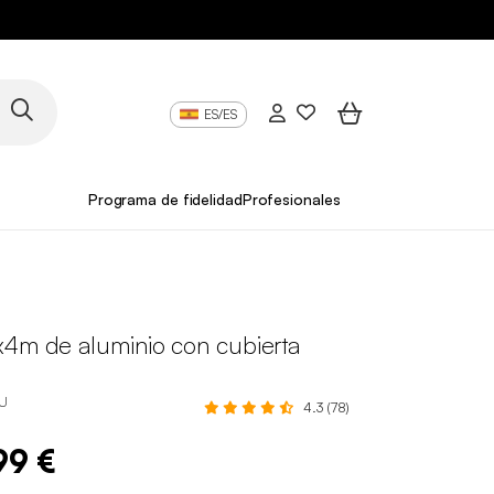
ES/ES
Programa de fidelidad
Profesionales
x4m de aluminio con cubierta
U
4.3 (78)
99 €