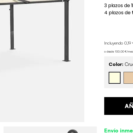
Incluyendo 0,19 
o desde 100,00 €/me
Color:
Cru
AÑ
Envío inme