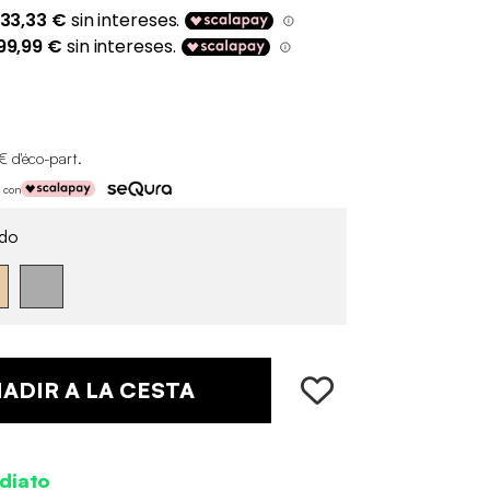
€ d'éco-part
.
s con
do
ADIR A LA CESTA
diato