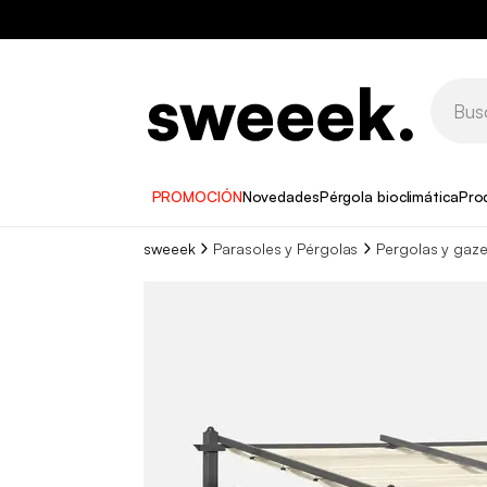
PROMOCIÓN
Novedades
Pérgola bioclimática
Pro
sweeek
Parasoles y Pérgolas
Pergolas y gaz