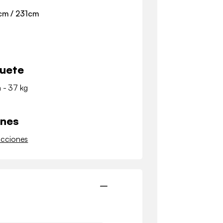
cm / 231cm
quete
m - 37 kg
ones
ucciones