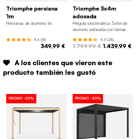
Triomphe persiana
Triomphe 3x4m
1m
adosada
Persianas de aluminio 1m
Pérgola bioclimática 3x4m de
aluminio adosada con lamas
orientables
4.6 (14)
4.5 (24)
349,99 €
1.799,99 €
1.439,99 €
A los clientes que vieron este
producto también les gustó
PROMO
-20%
PROMO
-30%