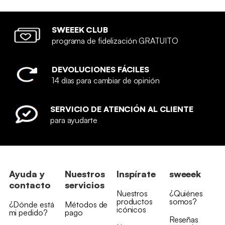
SWEEEK CLUB
programa de fidelización GRATUITO
DEVOLUCIONES FÁCILES
14 días para cambiar de opinión
SERVICIO DE ATENCIÓN AL CLIENTE
para ayudarte
Ayuda y
Nuestros
Inspírate
sweeek
contacto
servicios
Nuestros
¿Quiénes
productos
somos?
¿Dónde está
Métodos de
icónicos
mi pedido?
pago
Reseñas