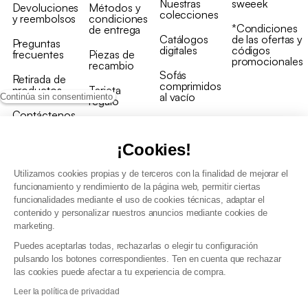
Nuestras
sweeek
Devoluciones
Métodos y
colecciones
y reembolsos
condiciones
*Condiciones
de entrega
Catálogos
de las ofertas y
Preguntas
digitales
códigos
frecuentes
Piezas de
promocionales
recambio
Sofás
Retirada de
comprimidos
productos
Tarjeta
al vacío
Continúa sin consentimiento
regalo
Contáctenos
Rebajas en
Programa
muebles
de fidelidad
¡Cookies!
Utilizamos cookies propias y de terceros con la finalidad de mejorar el
funcionamiento y rendimiento de la página web, permitir ciertas
funcionalidades mediante el uso de cookies técnicas, adaptar el
contenido y personalizar nuestros anuncios mediante cookies de
Condiciones generales de la venta
marketing.
Condiciones generales Programa de fidelidad
Puedes aceptarlas todas, rechazarlas o elegir tu configuración
Política de gestión de datos personales y cookies
pulsando los botones correspondientes. Ten en cuenta que rechazar
Condiciones generales de Venta Profesional
las cookies puede afectar a tu experiencia de compra.
Declaración de accesibilidad
Leer la política de privacidad