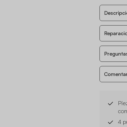
Descripci
Reparacio
Preguntas
Comentari
Pie
com
4 p