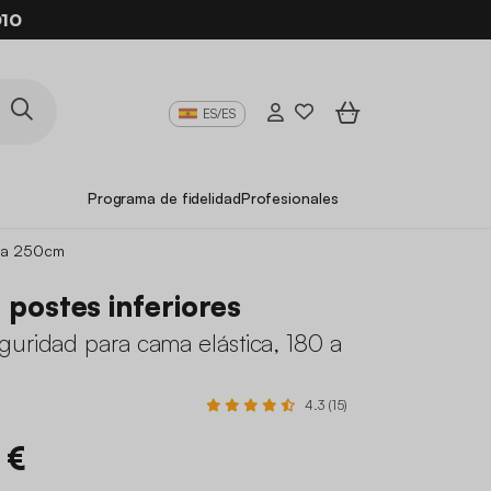
10
ES/ES
Programa de fidelidad
Profesionales
0 a 250cm
4 postes inferiores
guridad para cama elástica, 180 a
4.3 (15)
 €