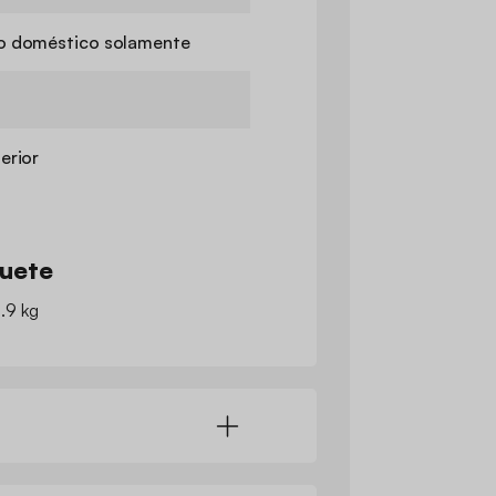
o doméstico solamente
erior
quete
2.9 kg