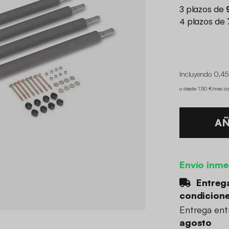
Incluyendo 0,45
o desde 7,50 €/mes c
AÑ
Envío inme
Entrega
condicion
Entrega en
agosto