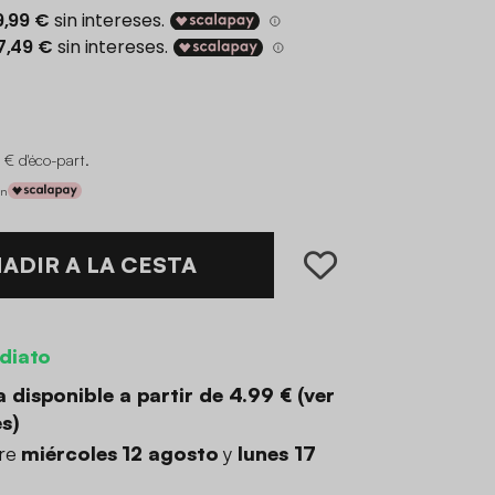
 € d'éco-part
.
on
ADIR A LA CESTA
diato
 disponible a partir de
4.99 €
(
ver
es
)
tre
miércoles 12 agosto
y
lunes 17