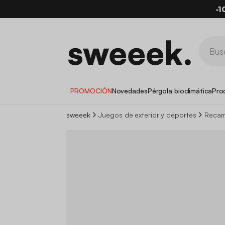
-1
PROMOCIÓN
Novedades
Pérgola bioclimática
Pro
sweeek
Juegos de exterior y deportes
Recam