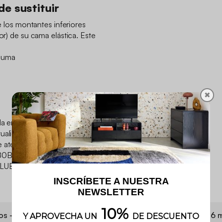
de sustituir
de los montantes inferiores
or) de su cama elástica. Este
spuma
✖
a en las camas elásticas
tualidad. En caso de duda,
 atención al cliente.
R180BLUE / TR180GREY
BLUE / GREY / GREEN -
os - Consumibles
Garantía
6 