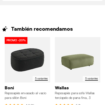
También
recomendamos
PROMO
-20%
5 variantes
5 variantes
Boni
Wallas
Reposapiés envasado al vacío
Reposapiés para sofá Wallas
para sillón Boni
terciopelo de pana fina, 3
plazas