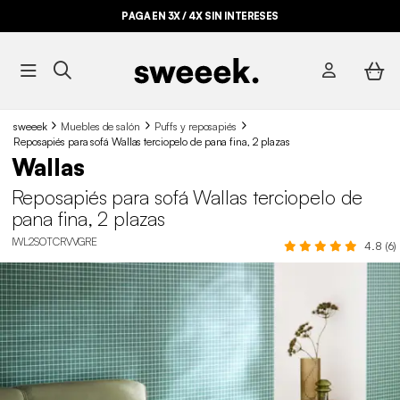
PAGA EN 3X / 4X SIN INTERESES
BYE BYE STOCK HASTA -70%*
sweeek
Muebles de salón
Puffs y reposapiés
Reposapiés para sofá Wallas terciopelo de pana fina, 2 plazas
Wallas
Reposapiés para sofá Wallas terciopelo de
pana fina, 2 plazas
IWL2SOTCRVVGRE
4.8 (6)