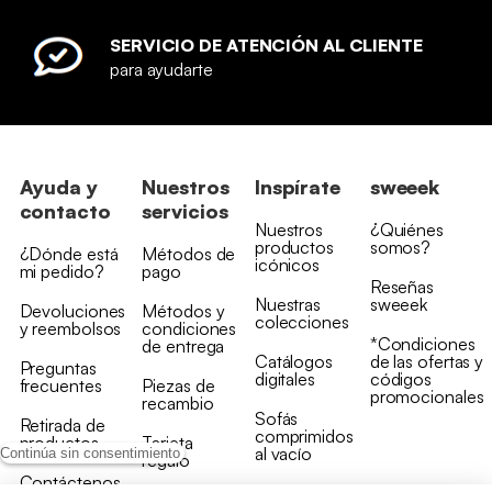
SERVICIO DE ATENCIÓN AL CLIENTE
para ayudarte
Ayuda y
Nuestros
Inspírate
sweeek
contacto
servicios
Nuestros
¿Quiénes
productos
somos?
¿Dónde está
Métodos de
icónicos
mi pedido?
pago
Reseñas
Nuestras
sweeek
Devoluciones
Métodos y
colecciones
y reembolsos
condiciones
*Condiciones
de entrega
Catálogos
de las ofertas y
Preguntas
digitales
códigos
frecuentes
Piezas de
promocionales
recambio
Sofás
Retirada de
comprimidos
productos
Tarjeta
al vacío
Continúa sin consentimiento
regalo
Contáctenos