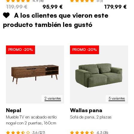
4.9 (16)
5 (1)
119,99 €
95,99 €
179,99 €
A los clientes que vieron este
producto también les gustó
PROMO
-20%
PROMO
-20%
2 variantes
5 variantes
Nepal
Wallas pana
Mueble TV en acabado estilo
Sofá de pana, 2 plazas
nogal con 2 puertas, 160cm
3.6 (127)
4.3 (36)