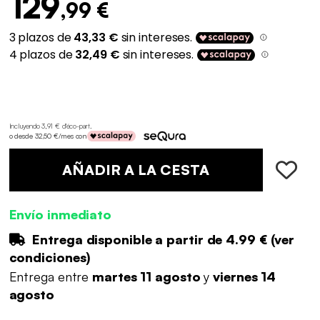
129
,99 €
Incluyendo 3,91 € d'éco-part
.
o desde 32,50 €/mes con
AÑADIR A LA CESTA
Envío inmediato
Entrega disponible a partir de
4.99 €
(
ver
condiciones
)
Entrega entre
martes 11 agosto
y
viernes 14
agosto