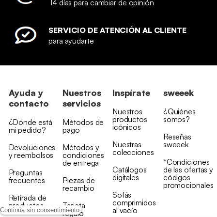
14 días para cambiar de opinión
SERVICIO DE ATENCIÓN AL CLIENTE
para ayudarte
Ayuda y
Nuestros
Inspírate
sweeek
contacto
servicios
Nuestros
¿Quiénes
productos
somos?
¿Dónde está
Métodos de
icónicos
mi pedido?
pago
Reseñas
Nuestras
sweeek
Devoluciones
Métodos y
colecciones
y reembolsos
condiciones
*Condiciones
de entrega
Catálogos
de las ofertas y
Preguntas
digitales
códigos
frecuentes
Piezas de
promocionales
recambio
Sofás
Retirada de
comprimidos
productos
Tarjeta
al vacío
Continúa sin consentimiento
regalo