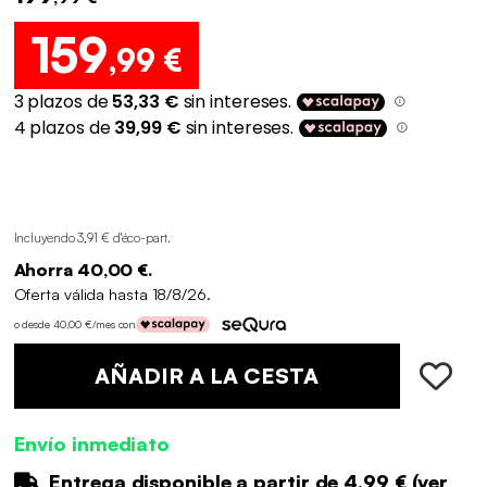
159
,99 €
Incluyendo 3,91 € d'éco-part
.
Ahorra 40,00 €.
Oferta válida hasta 18/8/26.
o desde 40,00 €/mes con
AÑADIR A LA CESTA
Envío inmediato
Entrega disponible a partir de
4.99 €
(
ver