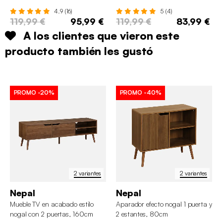
4.9 (16)
5 (4)
119,99 €
95,99 €
119,99 €
83,99 €
A los clientes que vieron este
producto también les gustó
PROMO
-20%
PROMO
-40%
2 variantes
2 variantes
Nepal
Nepal
Mueble TV en acabado estilo
Aparador efecto nogal 1 puerta y
nogal con 2 puertas, 160cm
2 estantes, 80cm