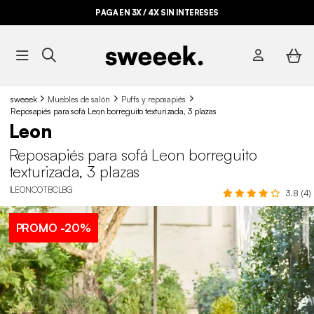
PAGA EN 3X / 4X SIN INTERESES
sweeek
Muebles de salón
Puffs y reposapiés
Reposapiés para sofá Leon borreguito texturizada, 3 plazas
Leon
Reposapiés para sofá Leon borreguito
texturizada, 3 plazas
ILEONCOTBCLBG
3.8 (4)
PROMO
-20%