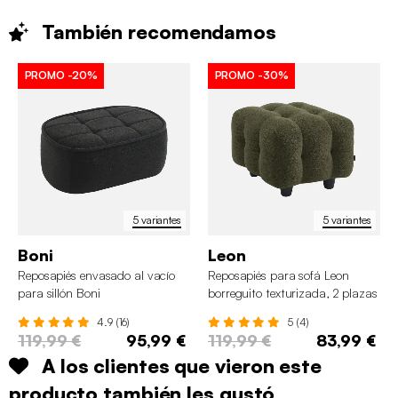
También
recomendamos
PROMO
-20%
PROMO
-30%
5 variantes
5 variantes
Boni
Leon
Reposapiés envasado al vacío
Reposapiés para sofá Leon
para sillón Boni
borreguito texturizada, 2 plazas
4.9 (16)
5 (4)
119,99 €
95,99 €
119,99 €
83,99 €
A los clientes que vieron este
producto también les gustó