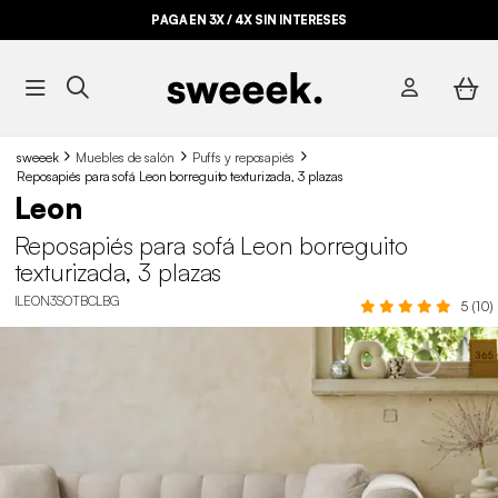
PAGA EN 3X / 4X SIN INTERESES
sweeek
Muebles de salón
Puffs y reposapiés
Reposapiés para sofá Leon borreguito texturizada, 3 plazas
Leon
Reposapiés para sofá Leon borreguito
texturizada, 3 plazas
ILEON3SOTBCLBG
5 (10)