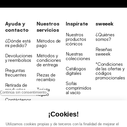
Ayuda y
Nuestros
Inspírate
sweeek
contacto
servicios
Nuestros
¿Quiénes
productos
somos?
¿Dónde está
Métodos de
icónicos
mi pedido?
pago
Reseñas
Nuestras
sweeek
Devoluciones
Métodos y
colecciones
y reembolsos
condiciones
*Condiciones
de entrega
Catálogos
de las ofertas y
Preguntas
digitales
códigos
frecuentes
Piezas de
promocionales
recambio
Sofás
Retirada de
comprimidos
productos
Tarjeta
al vacío
Continúa sin consentimiento
regalo
Contáctenos
Rebajas en
Programa
muebles
de fidelidad
¡Cookies!
Utilizamos cookies propias y de terceros con la finalidad de mejorar el