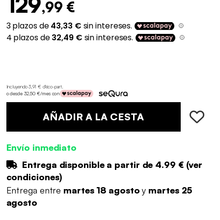
129
,99 €
Incluyendo 3,91 € d'éco-part
.
o desde 32,50 €/mes con
AÑADIR A LA CESTA
Envío inmediato
Entrega disponible a partir de
4.99 €
(
ver
condiciones
)
Entrega entre
martes 18 agosto
y
martes 25
agosto