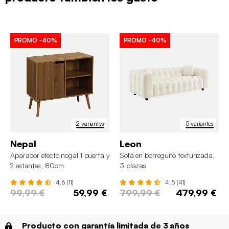
PROMO
-40%
PROMO
-40%
2 variantes
5 variantes
Nepal
Leon
Aparador efecto nogal 1 puerta y
Sofá en borreguito texturizada,
2 estantes, 80cm
3 plazas
4.6 (11)
4.5 (41)
99,99 €
59,99 €
799,99 €
479,99 €
Producto con garantía limitada de 3 años