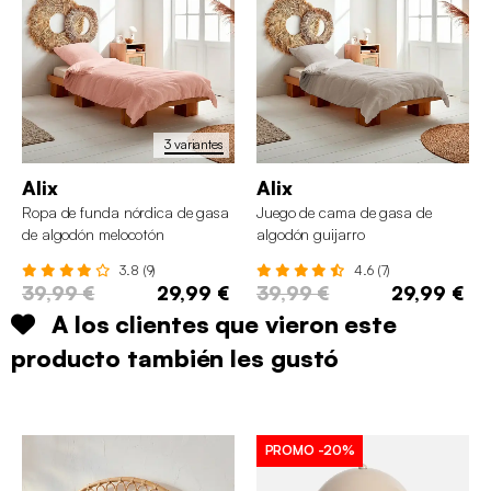
3 variantes
Alix
Alix
Ropa de funda nórdica de gasa
Juego de cama de gasa de
de algodón melocotón
algodón guijarro
3.8 (9)
4.6 (7)
39,99 €
29,99 €
39,99 €
29,99 €
A los clientes que vieron este
producto también les gustó
PROMO
-20%