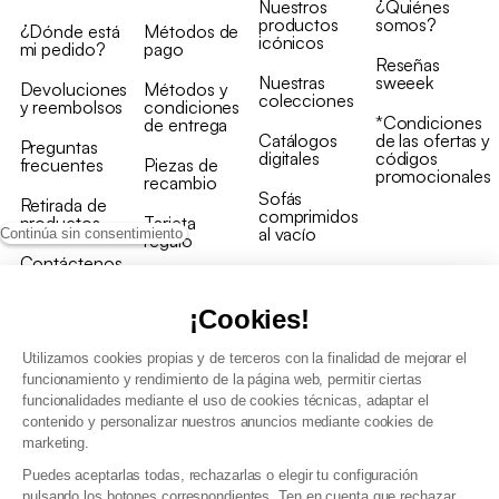
Nuestros
¿Quiénes
productos
somos?
¿Dónde está
Métodos de
icónicos
mi pedido?
pago
Reseñas
Nuestras
sweeek
Devoluciones
Métodos y
colecciones
y reembolsos
condiciones
*Condiciones
de entrega
Catálogos
de las ofertas y
Preguntas
digitales
códigos
frecuentes
Piezas de
promocionales
recambio
Sofás
Retirada de
comprimidos
productos
Tarjeta
al vacío
Continúa sin consentimiento
regalo
Contáctenos
Rebajas en
Programa
muebles
de fidelidad
¡Cookies!
Utilizamos cookies propias y de terceros con la finalidad de mejorar el
funcionamiento y rendimiento de la página web, permitir ciertas
funcionalidades mediante el uso de cookies técnicas, adaptar el
contenido y personalizar nuestros anuncios mediante cookies de
Condiciones generales de la venta
marketing.
Condiciones generales Programa de fidelidad
Puedes aceptarlas todas, rechazarlas o elegir tu configuración
Política de gestión de datos personales y cookies
pulsando los botones correspondientes. Ten en cuenta que rechazar