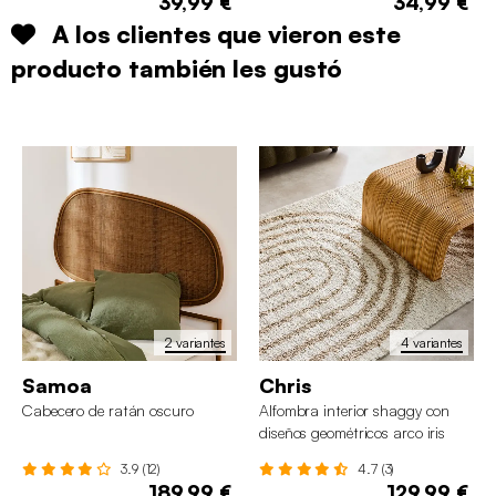
39,99 €
34,99 €
A los clientes que vieron este
producto también les gustó
2 variantes
4 variantes
Samoa
Chris
Cabecero de ratán oscuro
Alfombra interior shaggy con
diseños geométricos arco iris
beige
3.9 (12)
4.7 (3)
189,99 €
129,99 €