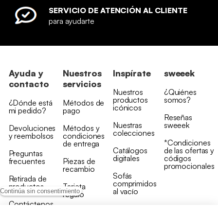
SERVICIO DE ATENCIÓN AL CLIENTE
para ayudarte
Ayuda y
Nuestros
Inspírate
sweeek
contacto
servicios
Nuestros
¿Quiénes
productos
somos?
¿Dónde está
Métodos de
icónicos
mi pedido?
pago
Reseñas
Nuestras
sweeek
Devoluciones
Métodos y
colecciones
y reembolsos
condiciones
*Condiciones
de entrega
Catálogos
de las ofertas y
Preguntas
digitales
códigos
frecuentes
Piezas de
promocionales
recambio
Sofás
Retirada de
comprimidos
productos
Tarjeta
al vacío
Continúa sin consentimiento
regalo
Contáctenos
Rebajas en
Programa
muebles