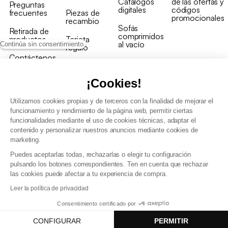
Catálogos
de las ofertas y
Preguntas
digitales
códigos
frecuentes
Piezas de
promocionales
recambio
Sofás
Retirada de
comprimidos
productos
Tarjeta
al vacío
Continúa sin consentimiento
regalo
Contáctenos
Rebajas en
Programa
muebles
de fidelidad
¡Cookies!
Utilizamos cookies propias y de terceros con la finalidad de mejorar el
funcionamiento y rendimiento de la página web, permitir ciertas
funcionalidades mediante el uso de cookies técnicas, adaptar el
contenido y personalizar nuestros anuncios mediante cookies de
Condiciones generales de la venta
marketing.
Condiciones generales Programa de fidelidad
Puedes aceptarlas todas, rechazarlas o elegir tu configuración
Política de gestión de datos personales y cookies
pulsando los botones correspondientes. Ten en cuenta que rechazar
Condiciones generales de Venta Profesional
las cookies puede afectar a tu experiencia de compra.
Declaración de accesibilidad
Leer la política de privacidad
Consentimiento certificado por
CONFIGURAR
PERMITIR