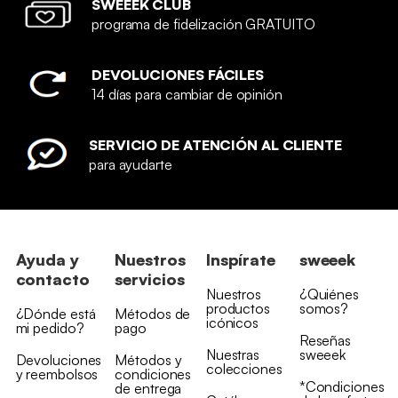
SWEEEK CLUB
programa de fidelización GRATUITO
DEVOLUCIONES FÁCILES
14 días para cambiar de opinión
SERVICIO DE ATENCIÓN AL CLIENTE
para ayudarte
Ayuda y
Nuestros
Inspírate
sweeek
contacto
servicios
Nuestros
¿Quiénes
productos
somos?
¿Dónde está
Métodos de
icónicos
mi pedido?
pago
Reseñas
Nuestras
sweeek
Devoluciones
Métodos y
colecciones
y reembolsos
condiciones
*Condiciones
de entrega