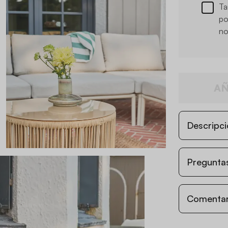
Ta
po
no
AÑ
Descripci
Preguntas
Comentari