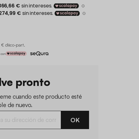
 € d'éco-part
.
 con
lve pronto
ueme cuando este producto esté
ble de nuevo.
OK