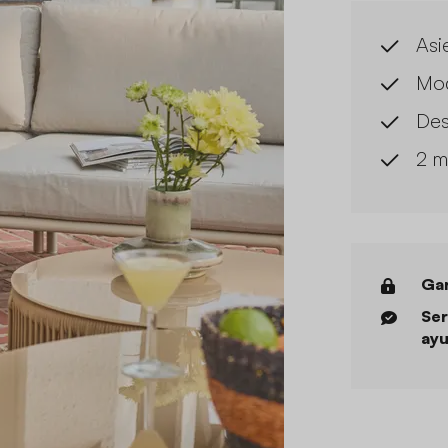
Asi
Mod
Des
2 m
Gar
Ser
ayu