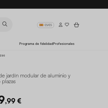
ES/ES
Programa de fidelidad
Profesionales
azas
de jardín modular de aluminio y
 plazas
9
,99 €